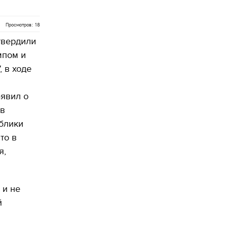
Просмотров: 18
твердили
мпом и
 в ходе
аявил о
ов
ублики
то в
я,
 и не
й