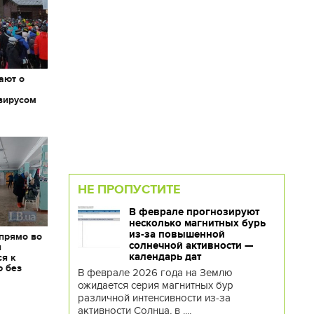
ают о
вирусом
НЕ ПРОПУСТИТЕ
В феврале прогнозируют
несколько магнитных бурь
из-за повышенной
 прямо во
солнечной активности —
я
календарь дат
ся к
ю без
В феврале 2026 года на Землю
ожидается серия магнитных бур
различной интенсивности из-за
активности Солнца, в ....