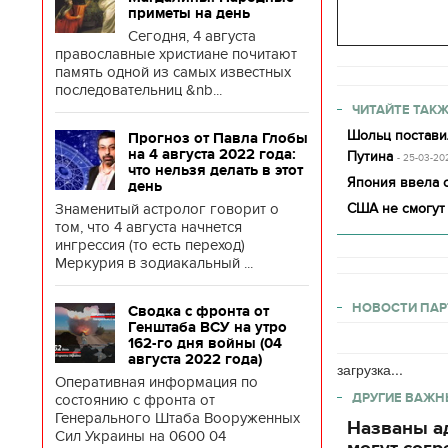
приметы на день
Сегодня, 4 августа
православные христиане почитают
память одной из самых известных
последовательниц &nb...
ЧИТАЙТЕ ТАКЖ
Шольц постави
Прогноз от Павла Глобы
на 4 августа 2022 года:
Путина
- 25-03-20
что нельзя делать в этот
Япония ввела 
день
Знаменитый астролог говорит о
США не смогут
том, что 4 августа начнется
ингрессия (то есть переход)
Меркурия в зодиакальный ...
НОВОСТИ ПАР
Сводка с фронта от
Генштаба ВСУ на утро
162-го дня войны (04
августа 2022 года)
загрузка...
Оперативная информация по
ДРУГИЕ ВАЖН
состоянию с фронта от
Генерального Штаба Вооруженных
Названы ад
Сил Украины на 0600 04
могут согр