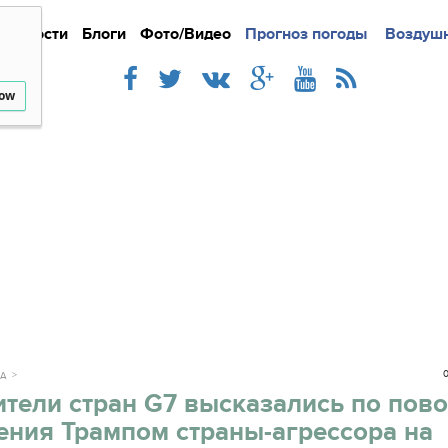
Новости
Блоги
Фото/Видео
Подробно
Прогноз погоды
Новости
Интерв
Воздушн
low
0
КА
тели стран G7 высказались по пов
ения Трампом страны-агрессора на