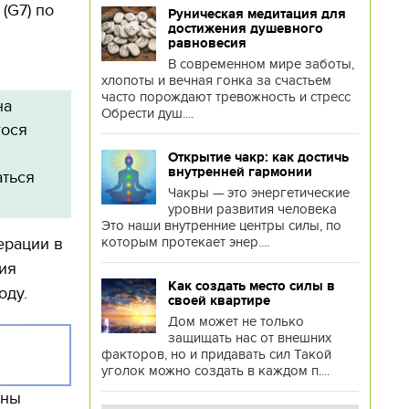
(G7) по
Руническая медитация для
достижения душевного
равновесия
В современном мире заботы,
хлопоты и вечная гонка за счастьем
часто порождают тревожность и стресс
на
Обрести душ....
гося
Открытие чакр: как достичь
внутренней гармонии
аться
Чакры — это энергетические
уровни развития человека
Это наши внутренние центры силы, по
которым протекает энер....
ерации в
ия
Как создать место силы в
оду.
своей квартире
Дом может не только
защищать нас от внешних
факторов, но и придавать сил Такой
уголок можно создать в каждом п....
аны