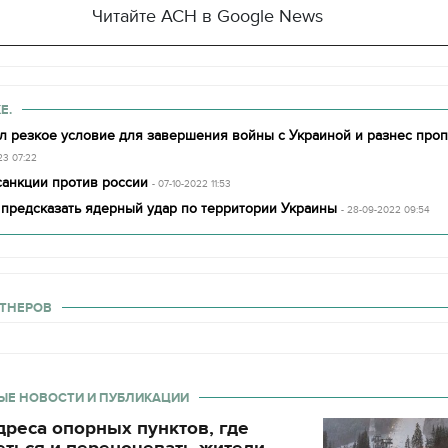
декорации к фильму
Читайте АСН в Google News
"Сторожевая застава
Е.
л резкое условие для завершения войны с Украиной и разнес проп
23 07:22
санкции против россии
- 07-10-2022 11:53
 предсказать ядерный удар по территории Украины
- 28-09-2022 09:54
ТНЕРОВ
ЫЕ НОВОСТИ И ПУБЛИКАЦИИ
реса опорных пунктов, где
еться и переночевать жители