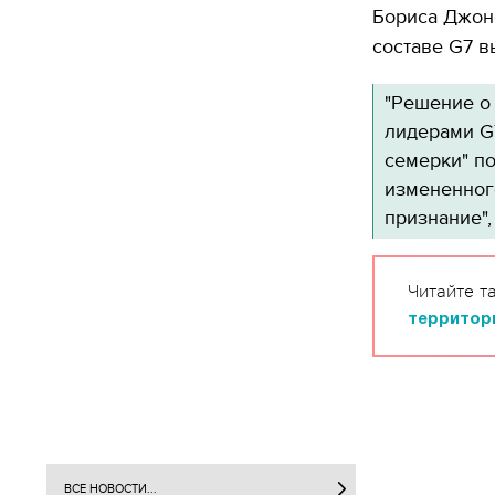
Бориса Джонс
составе G7 
"Решение о
лидерами G7
семерки" п
измененног
признание",
Читайте т
территор
ВСЕ НОВОСТИ...