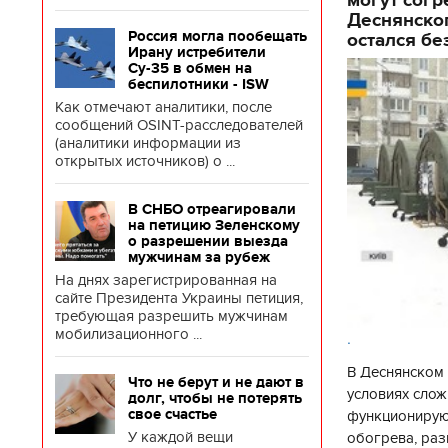
Деснянског
Россия могла пообещать
остался бе
Ирану истребители
Су-35 в обмен на
беспилотники - ISW
Как отмечают аналитики, после
сообщений OSINT-расследователей
(аналитики информации из
открытых источников) о ...
В СНБО отреагировали
на петицию Зеленскому
о разрешении выезда
мужчинам за рубеж
На днях зарегистрированная на
сайте Президента Украины петиция,
требующая разрешить мужчинам
мобилизационного ...
.
В Деснянском 
Что не берут и не дают в
условиях слож
долг, чтобы не потерять
свое счастье
функционируют
У каждой вещи
обогрева, раз