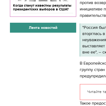
против возвр
Когда станут известны результаты
инициативе 
президентских выборов в США?
правительств
"Россия был
Лента новостей
вторглась в
неуважения
выставляет 
вне ее", – 
В Европейск
группу стран
предупредила
Читайте т
Такое предо