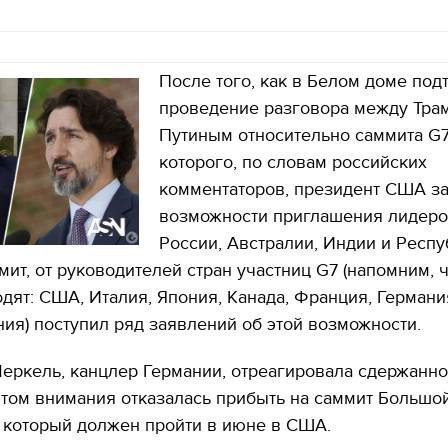
После того, как в Белом доме под
проведение разговора между Тра
Путиным относительно саммита G7,
которого, по словам российских
комментаторов, президент США з
возможности приглашения лидер
России, Австралии, Индии и Респ
мит, от руководителей стран участниц G7 (напомним, ч
одят: США, Италия, Япония, Канада, Франция, Германи
ия) поступил ряд заявлений об этой возможности.
Меркель, канцлер Германии, отреагировала сдержанно
этом внимания отказалась прибыть на саммит Большо
, который должен пройти в июне в США.