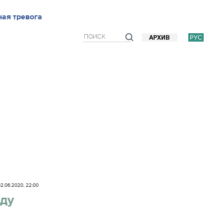
ью
ая тревога
Блоги
Мнения
Фото/Видео
Прогноз погоды
РУС
АРХИВ
2.06.2020, 22:00
оду