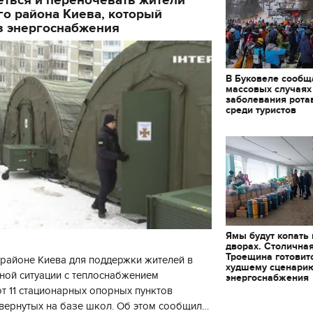
о района Киева, который
з энергоснабжения
В Буковеле сообщ
массовых случаях
заболевания рота
среди туристов
Ямы будут копать
дворах. Столична
Троещина готовит
районе Киева для поддержки жителей в
худшему сценари
ной ситуации с теплоснабжением
энергоснабжения
 11 стационарных опорных пунктов
вернутых на базе школ. Об этом сообщил