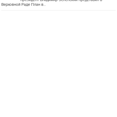
Верховной Раде План в...