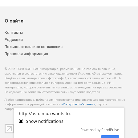
О сайте:
Контакты
Редакция
Пользовательское соглашение
Правовая информация
© 2015-2020 АСН. Вся информация, размещенная на веб-сайте asn.in.ua,
охраняется в соответствии с законодательством Украины об авторском праве.
Републикация материалов и фотографий, являющихся собственностью «АСН»,
сопровождается кликабельной гиперссылкой на веб-сайт asn.іn.ua. PR –
материалы, которые отмечены этим знаком, размещены на правах рекламы.
За содержание рекламы ответственность несут рекламодатели.
Любое копирование, публикация, перепечатка или следующее распространение
информации, содержащей ссылку на
«Интерфакс-Украина»
, строго
запрещается.
http://asn.in.ua wants to:
Show notifications
Powered by SendPulse