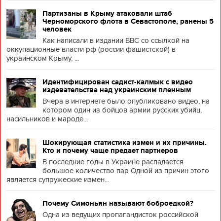
Партизаны в Крыму атаковали штаб
Черноморского флота в Севастополе, ранены 5
человек
Как написали в издании BBC со ссылкой на
оккупационные власти рф (россии фашистской) в
украинском Крыму, ...
Идентифицирован садист-калмык с видео
издевательства над украинским пленным
Вчера в интернете было опубликовано видео, на
котором один из бойцов армии русских убийц,
насильников и мароде...
Шокирующая статистика измен и их причины.
Кто и почему чаще предает партнеров
В последние годы в Украине распадается
большое количество пар Одной из причин этого
является супружеские измен...
Почему Симоньян называют боброедкой?
Одна из ведущих пропагандисток российской