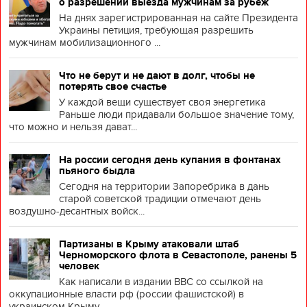
о разрешении выезда мужчинам за рубеж
На днях зарегистрированная на сайте Президента
Украины петиция, требующая разрешить
мужчинам мобилизационного ...
Что не берут и не дают в долг, чтобы не
потерять свое счастье
У каждой вещи существует своя энергетика
Раньше люди придавали большое значение тому,
что можно и нельзя дават...
На россии сегодня день купания в фонтанах
пьяного быдла
Сегодня на территории Запоребрика в дань
старой советской традиции отмечают день
воздушно-десантных войск...
Партизаны в Крыму атаковали штаб
Черноморского флота в Севастополе, ранены 5
человек
Как написали в издании BBC со ссылкой на
оккупационные власти рф (россии фашистской) в
украинском Крыму, ...