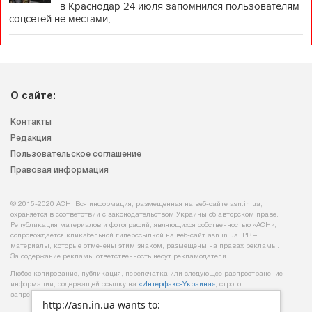
в Краснодар 24 июля запомнился пользователям
соцсетей не местами, ...
О сайте:
Контакты
Редакция
Пользовательское соглашение
Правовая информация
© 2015-2020 АСН. Вся информация, размещенная на веб-сайте asn.in.ua,
охраняется в соответствии с законодательством Украины об авторском праве.
Републикация материалов и фотографий, являющихся собственностью «АСН»,
сопровождается кликабельной гиперссылкой на веб-сайт asn.іn.ua. PR –
материалы, которые отмечены этим знаком, размещены на правах рекламы.
За содержание рекламы ответственность несут рекламодатели.
Любое копирование, публикация, перепечатка или следующее распространение
информации, содержащей ссылку на
«Интерфакс-Украина»
, строго
запрещается.
http://asn.in.ua wants to: