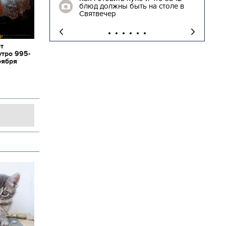
блюд должны быть на столе в
"
Святвечер
от
утро 995-
оября