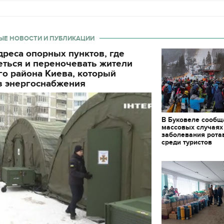
ЫЕ НОВОСТИ И ПУБЛИКАЦИИ
реса опорных пунктов, где
еться и переночевать жители
о района Киева, который
з энергоснабжения
В Буковеле сообщ
массовых случаях
заболевания рота
среди туристов