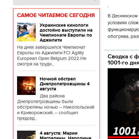
.
САМОЕ ЧИТАЕМОЕ СЕГОДНЯ
В Деснянском 
условиях слож
Украинские кинологи
функционируют
достойно выступили на
Чемпионате Европы по
обогрева, раз
Аджилити
глава Деснянс
На днях завершился Чемпионат
государственн
Европы по Аджилити FCI Agility
Сводка с ф
European Open Belgium 2022 Не
1001-го дн
смотря на трудн...
Ночной обстрел
Днепропетровщины 4
августа
Два района
Днепропетровщины были
обстреляны ночью – Никопольский
и Криворожский, – сообщил
председ...
4 августа: Марии
Магдалины. Народные