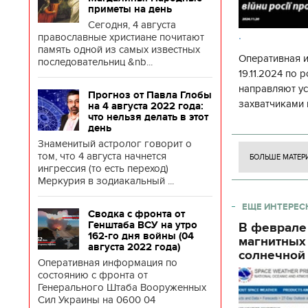
приметы на день
Сегодня, 4 августа
.
православные христиане почитают
память одной из самых известных
Оперативная 
последовательниц &nb...
19.11.2024 по
направляют у
Прогноз от Павла Глобы
захватчиками 
на 4 августа 2022 года:
что нельзя делать в этот
боевого потен
день
боевых ст
Знаменитый астролог говорит о
том, что 4 августа начнется
БОЛЬШЕ МАТЕР
ингрессия (то есть переход)
Меркурия в зодиакальный ...
ЕЩЕ ИНТЕРЕС
Сводка с фронта от
Генштаба ВСУ на утро
В феврале
162-го дня войны (04
магнитных
августа 2022 года)
солнечной 
Оперативная информация по
состоянию с фронта от
Генерального Штаба Вооруженных
Сил Украины на 0600 04