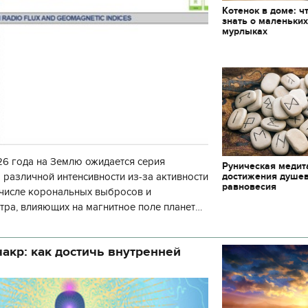
Котенок в доме: ч
знать о маленьки
мурлыках
6 года на Землю ожидается серия
Руническая медит
достижения душе
 различной интенсивности из-за активности
равновесия
 числе корональных выбросов и
тра, влияющих на магнитное поле планеты.
нозу космической погоды, геомагнитная
акр: как достичь внутренней