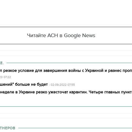
Читайте АСН в Google News
Е.
л резкое условие для завершения войны с Украиной и разнес проп
23 07:22
ашений" больше не будет
- 02-09-2022 07:55
еделе в Украине резко ужесточат карантин. Четыре главных пункт
ТНЕРОВ