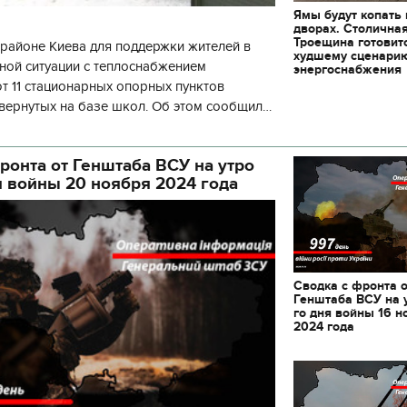
Ямы будут копать
дворах. Столична
Троещина готовит
районе Киева для поддержки жителей в
худшему сценари
ной ситуации с теплоснабжением
энергоснабжения
 11 стационарных опорных пунктов
вернутых на базе школ. Об этом сообщил
кой районной в городе Киеве
ой а
ронта от Генштаба ВСУ на утро
я войны 20 ноября 2024 года
Сводка с фронта 
Генштаба ВСУ на 
го дня войны 16 н
2024 года
11.10.2017 | 16:22
Времена Руси: как вы