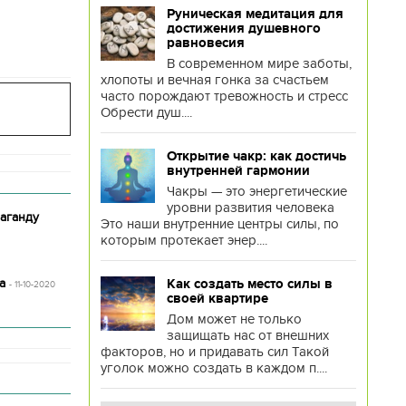
Руническая медитация для
достижения душевного
равновесия
В современном мире заботы,
хлопоты и вечная гонка за счастьем
часто порождают тревожность и стресс
Обрести душ....
Открытие чакр: как достичь
внутренней гармонии
Чакры — это энергетические
уровни развития человека
аганду
Это наши внутренние центры силы, по
которым протекает энер....
а
Как создать место силы в
- 11-10-2020
своей квартире
Дом может не только
защищать нас от внешних
факторов, но и придавать сил Такой
уголок можно создать в каждом п....