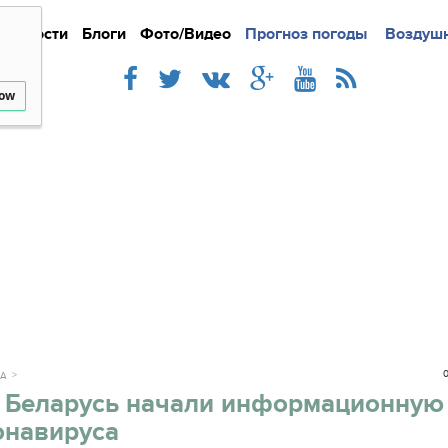
Новости
Блоги
Фото/Видео
Подробно
Прогноз погоды
Новости
Интерв
Воздушн
low
0
КА
и Беларусь начали информационную
онавируса