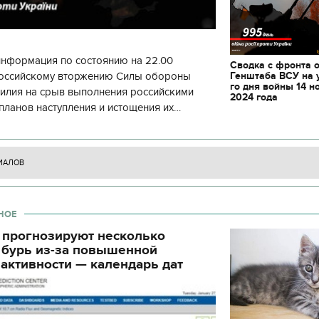
декорации к фильму
"Сторожевая застава
информация по состоянию на 22.00
Сводка с фронта 
Генштаба ВСУ на 
 российскому вторжению Силы обороны
го дня войны 14 н
силия на срыв выполнения российскими
2024 года
планов наступления и истощения их
циала. С начала суток произошло 130
ИАЛОВ
НОЕ
 прогнозируют несколько
 бурь из-за повышенной
активности — календарь дат