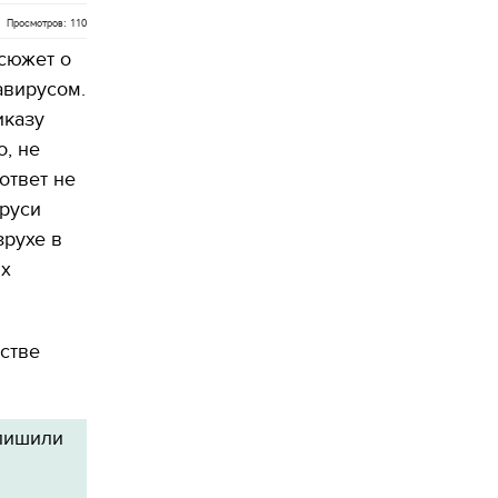
Просмотров: 110
сюжет о
авирусом.
иказу
, не
ответ не
аруси
зрухе в
их
естве
 лишили