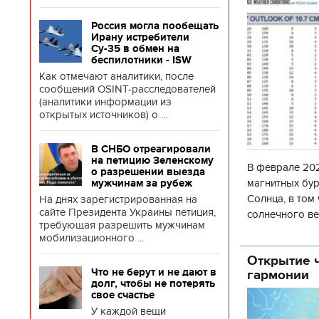
Россия могла пообещать
Ирану истребители
Су-35 в обмен на
беспилотники - ISW
Как отмечают аналитики, после
сообщений OSINT-расследователей
(аналитики информации из
открытых источников) о ...
В СНБО отреагировали
на петицию Зеленскому
В феврале 202
о разрешении выезда
магнитных бур
мужчинам за рубеж
Солнца, в том
На днях зарегистрированная на
сайте Президента Украины петиция,
солнечного ве
требующая разрешить мужчинам
Согласно прог
мобилизационного ...
об
Открытие ч
Что не берут и не дают в
гармонии
долг, чтобы не потерять
свое счастье
У каждой вещи