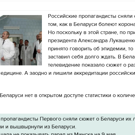
Российские пропагандисты сняли 
том, как в Беларуси болеют корон
Но поскольку в этой стране, по пр
президента Александра Лукашенко
принято говорить об эпидемии, то 
заставил себя долго ждать. В Бел
телевидение показало сюжет о ра
едицине. А заодно и лишили аккредитации российск
.
Беларуси нет в открытом доступе статистики о колич
 пропагандисты Первого сняли сюжет о Беларуси их
ии и вышвырнули из Беларуси.
ала не показывать парад из Минска на 9 мая.