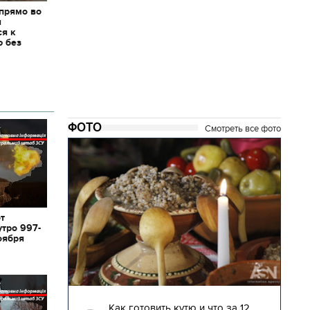
 прямо во
я
ся к
ю без
ФОТО
Смотреть все фото
от
утро 997-
оября
04.01.2018 | 17:16
глядят
Как готовить кутю и что за 12