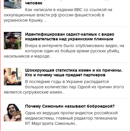
человек
Как написали в издании BBC со ссылкой на
оккупационные власти рф (россии фашистской) в
украинском Крыму, ...
Идентифицирован садист-калмык с видео
издевательства над украинским пленным
Вчера в интернете было опубликовано видео, на
котором один из бойцов армии русских убийц,
насильников и мароде...
Шокирующая статистика измен и их причины.
Кто и почему чаще предает партнеров
В последние годы в Украине распадается
большое количество пар Одной из причин этого
является супружеские измен...
Почему Симоньян называют боброедкой?
Одна из ведущих пропагандисток российской
медиасистемы, главный редактор телеканала
RT Маргарита Симоньян...