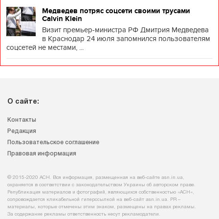
Медведев потряс соцсети своими трусами
Calvin Klein
Визит премьер-министра РФ Дмитрия Медведева
в Краснодар 24 июля запомнился пользователям
соцсетей не местами, ...
О сайте:
Контакты
Редакция
Пользовательское соглашение
Правовая информация
© 2015-2020 АСН. Вся информация, размещенная на веб-сайте asn.in.ua,
охраняется в соответствии с законодательством Украины об авторском праве.
Републикация материалов и фотографий, являющихся собственностью «АСН»,
сопровождается кликабельной гиперссылкой на веб-сайт asn.іn.ua. PR –
материалы, которые отмечены этим знаком, размещены на правах рекламы.
За содержание рекламы ответственность несут рекламодатели.