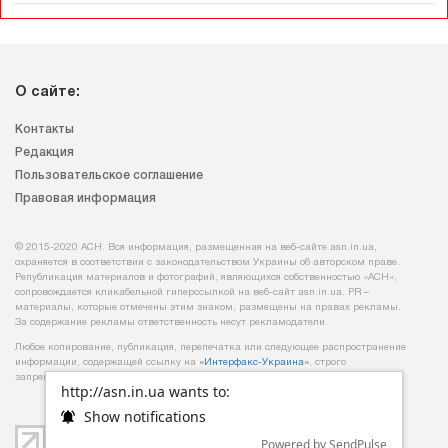
О сайте:
Контакты
Редакция
Пользовательское соглашение
Правовая информация
© 2015-2020 АСН. Вся информация, размещенная на веб-сайте asn.in.ua,
охраняется в соответствии с законодательством Украины об авторском праве.
Републикация материалов и фотографий, являющихся собственностью «АСН»,
сопровождается кликабельной гиперссылкой на веб-сайт asn.іn.ua. PR –
материалы, которые отмечены этим знаком, размещены на правах рекламы.
За содержание рекламы ответственность несут рекламодатели.
Любое копирование, публикация, перепечатка или следующее распространение
информации, содержащей ссылку на
«Интерфакс-Украина»
, строго
запрещается.
http://asn.in.ua wants to:
Show notifications
Powered by SendPulse