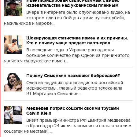
Идентифицирован садист-калмык с видео
издевательства над украинским пленным
Вчера в интернете было опубликовано видео, на
котором один из бойцов армии русских убийц,
насильников и мароде...
Шокирующая статистика измен и их причины.
Кто и почему чаще предает партнеров
В последние годы в Украине распадается
большое количество пар Одной из причин этого
является супружеские измен...
Почему Симоньян называют боброедкой?
Одна из ведущих пропагандисток российской
медиасистемы, главный редактор телеканала
RT Маргарита Симоньян...
Медведев потряс соцсети своими трусами
Calvin Klein
Визит премьер-министра РФ Дмитрия Медведева
в Краснодар 24 июля запомнился пользователям
соцсетей не местами, ...