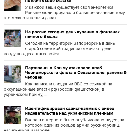
потерять свое счастье
У каждой вещи существует своя энергетика
Раньше люди придавали большое значение тому,
что можно и нельзя дават...
На россии сегодня день купания в фонтанах
пьяного быдла
Сегодня на территории Запоребрика в дань
старой советской традиции отмечают день
воздушно-десантных войск...
Партизаны в Крыму атаковали штаб
Черноморского флота в Севастополе, ранены 5
человек
Как написали в издании BBC со ссылкой на
оккупационные власти рф (россии фашистской) в
украинском Крыму, ...
Идентифицирован садист-калмык с видео
издевательства над украинским пленным
Вчера в интернете было опубликовано видео, на
котором один из бойцов армии русских убийц,
насильников и мароде...