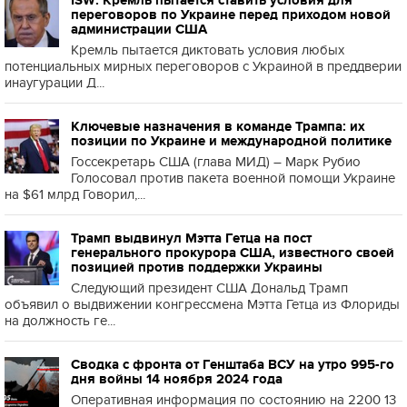
ISW: Кремль пытается ставить условия для
переговоров по Украине перед приходом новой
администрации США
Кремль пытается диктовать условия любых
потенциальных мирных переговоров с Украиной в преддверии
инаугурации Д...
Ключевые назначения в команде Трампа: их
позиции по Украине и международной политике
Госсекретарь США (глава МИД) – Марк Рубио
Голосовал против пакета военной помощи Украине
на $61 млрд Говорил,...
Трамп выдвинул Мэтта Гетца на пост
генерального прокурора США, известного своей
позицией против поддержки Украины
Следующий президент США Дональд Трамп
объявил о выдвижении конгрессмена Мэтта Гетца из Флориды
на должность ге...
Сводка с фронта от Генштаба ВСУ на утро 995-го
дня войны 14 ноября 2024 года
Оперативная информация по состоянию на 2200 13