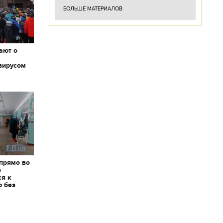
БОЛЬШЕ МАТЕРИАЛОВ
ают о
вирусом
 прямо во
я
ся к
ю без