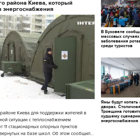
о района Киева, который
з энергоснабжения
В Буковеле сообщ
массовых случаях
заболевания рота
среди туристов
Ямы будут копать
дворах. Столична
Троещина готовит
районе Киева для поддержки жителей в
худшему сценари
ной ситуации с теплоснабжением
энергоснабжения
 11 стационарных опорных пунктов
вернутых на базе школ. Об этом сообщил