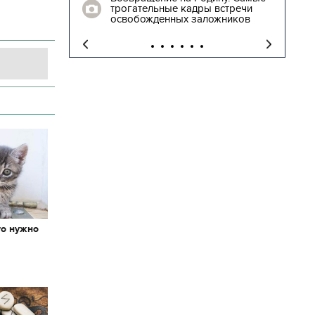
 столе в
трогательные кадры встречи
освобожденных заложников
то нужно
х