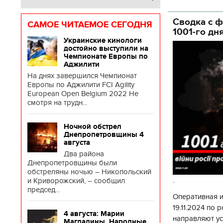
глава Деснянс
государственн
Сводка с ф
САМОЕ ЧИТАЕМОЕ СЕГОДНЯ
1001-го дн
Украинские кинологи
достойно выступили на
Чемпионате Европы по
Аджилити
На днях завершился Чемпионат
Европы по Аджилити FCI Agility
European Open Belgium 2022 Не
смотря на трудн...
Ночной обстрел
Днепропетровщины 4
августа
Два района
Днепропетровщины были
обстреляны ночью – Никопольский
.
и Криворожский, – сообщил
председ...
Оперативная 
19.11.2024 по
4 августа: Марии
направляют у
Магдалины. Народные