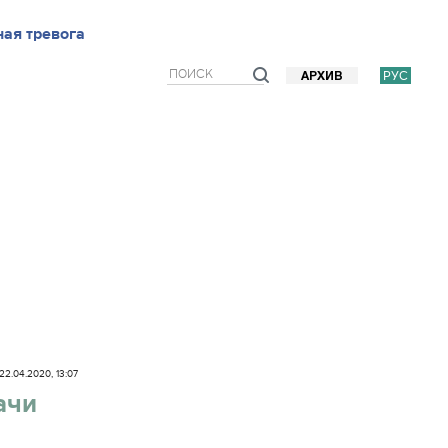
ью
ая тревога
Блоги
Мнения
Фото/Видео
Прогноз погоды
РУС
АРХИВ
22.04.2020, 13:07
ачи