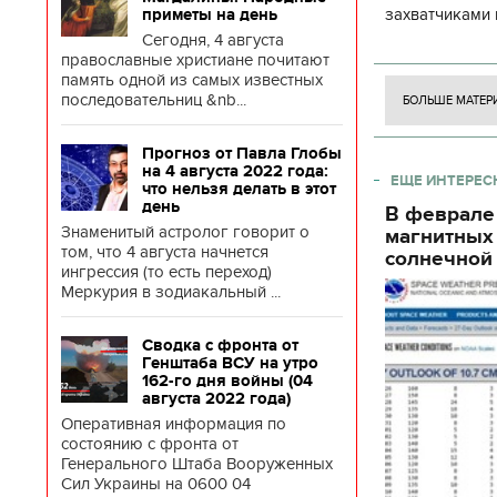
захватчиками 
приметы на день
боевого потен
Сегодня, 4 августа
православные христиане почитают
боевых ст
память одной из самых известных
последовательниц &nb...
БОЛЬШЕ МАТЕР
Прогноз от Павла Глобы
на 4 августа 2022 года:
ЕЩЕ ИНТЕРЕС
что нельзя делать в этот
день
В феврале
Знаменитый астролог говорит о
магнитных
том, что 4 августа начнется
солнечной 
ингрессия (то есть переход)
Меркурия в зодиакальный ...
Сводка с фронта от
Генштаба ВСУ на утро
162-го дня войны (04
августа 2022 года)
Оперативная информация по
состоянию с фронта от
Генерального Штаба Вооруженных
Сил Украины на 0600 04