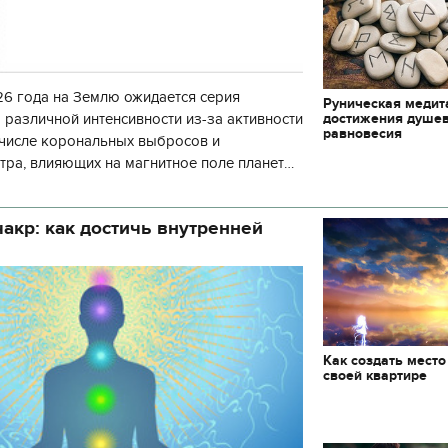
6 года на Землю ожидается серия
Руническая медит
достижения душе
 различной интенсивности из-за активности
равновесия
 числе корональных выбросов и
тра, влияющих на магнитное поле планеты.
нозу космической погоды, геомагнитная
акр: как достичь внутренней
Как создать место
своей квартире