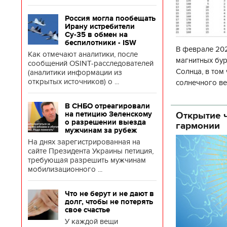
Россия могла пообещать
Ирану истребители
Су-35 в обмен на
беспилотники - ISW
В феврале 202
Как отмечают аналитики, после
магнитных бур
сообщений OSINT-расследователей
Солнца, в том
(аналитики информации из
открытых источников) о ...
солнечного ве
Согласно прог
об
В СНБО отреагировали
Открытие ч
на петицию Зеленскому
о разрешении выезда
гармонии
мужчинам за рубеж
На днях зарегистрированная на
сайте Президента Украины петиция,
требующая разрешить мужчинам
мобилизационного ...
Что не берут и не дают в
долг, чтобы не потерять
свое счастье
У каждой вещи