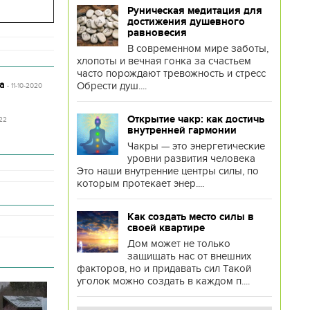
Руническая медитация для
достижения душевного
равновесия
В современном мире заботы,
хлопоты и вечная гонка за счастьем
часто порождают тревожность и стресс
а
Обрести душ....
- 11-10-2020
Открытие чакр: как достичь
:22
внутренней гармонии
Чакры — это энергетические
уровни развития человека
Это наши внутренние центры силы, по
которым протекает энер....
Как создать место силы в
своей квартире
Дом может не только
защищать нас от внешних
факторов, но и придавать сил Такой
уголок можно создать в каждом п....