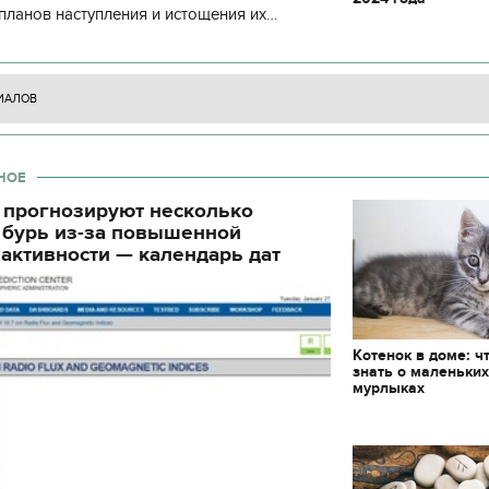
декорации к фильму
блюд должны быть на
планов наступления и истощения их
"Сторожевая застава"
Святвечер
циала. С начала суток произошло 130
ИАЛОВ
НОЕ
 прогнозируют несколько
 бурь из-за повышенной
активности — календарь дат
Котенок в доме: ч
знать о маленьки
мурлыках