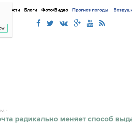
Новости
Блоги
Фото/Видео
Подробно
Прогноз погоды
Новости
Интерв
Воздушн
low
ИКА
чта радикально меняет способ выд