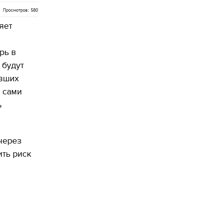
Просмотров: 580
яет
рь в
 будут
ивших
 сами
ь
через
ть риск