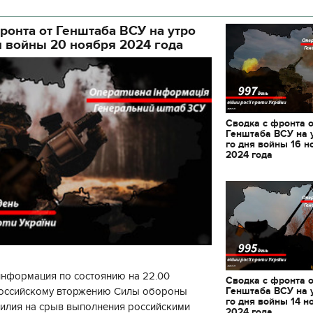
кой районной в городе Киеве
ой а
ронта от Генштаба ВСУ на утро
я войны 20 ноября 2024 года
Сводка с фронта 
Генштаба ВСУ на 
го дня войны 16 н
2024 года
информация по состоянию на 22.00
Сводка с фронта 
Генштаба ВСУ на 
 российскому вторжению Силы обороны
11.10.2017 | 16:22
04.01.2018 | 17:16
го дня войны 14 н
силия на срыв выполнения российскими
Времена Руси: как выглядят
Как готовить кутю и ч
2024 года