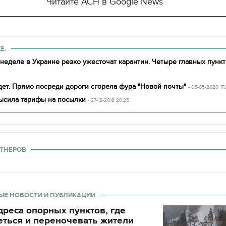
Читайте АСН в Google News
Е.
еделе в Украине резко ужесточат карантин. Четыре главных пункт
дет. Прямо посреди дороги сгорела фура "Новой почты"
- 05-05-2020 17
высила тарифы на посылки
- 27-12-2018 20:25
ТНЕРОВ
ЫЕ НОВОСТИ И ПУБЛИКАЦИИ
реса опорных пунктов, где
еться и переночевать жители