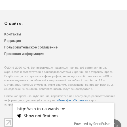
О сайте:
Контакты
Редакция
Пользовательское соглашение
Правовая информация
© 2015-2020 АСН. Вся информация, размещенная на веб-сайте asn.in.ua,
охраняется в соответствии с законодательством Украины об авторском праве.
Републикация материалов и фотографий, являющихся собственностью «АСН»,
сопровождается кликабельной гиперссылкой на веб-сайт asn.іn.ua. PR –
материалы, которые отмечены этим знаком, размещены на правах рекламы.
За содержание рекламы ответственность несут рекламодатели.
Любое копирование, публикация, перепечатка или следующее распространение
информации, содержащей ссылку на
«Интерфакс-Украина»
, строго
запрещается.
http://asn.in.ua wants to:
Show notifications
Powered by SendPulse