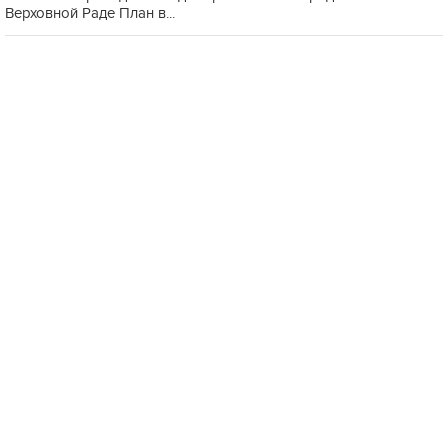
Верховной Раде План в...