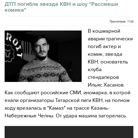
ДТП погибла звезда КВН и шоу "Рассмеши
комика"
Просмотров: 1124
В кошмарной
аварии трагически
погиб актер и
комик, звезда
КВН, основатель
клуба
стендаперов
Ильяс Хасанов.
Как сообщают российские СМИ, иномарка, в котрой
ехали организаторы Татарской лиги КВН, на полном
ходу врезалась в "Камаз" на трассе Казань-
Набережные Челны. От удара машина загорелась.