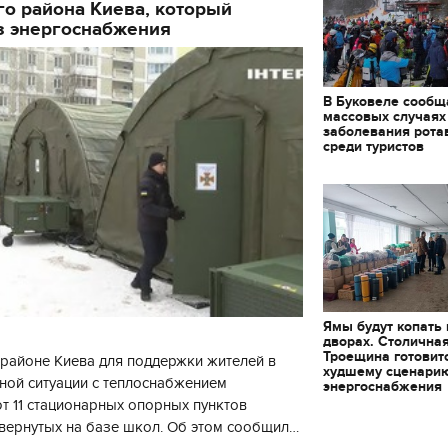
о района Киева, который
з энергоснабжения
В Буковеле сообщ
массовых случаях
заболевания рота
среди туристов
Ямы будут копать
дворах. Столична
Троещина готовит
районе Киева для поддержки жителей в
худшему сценари
ной ситуации с теплоснабжением
энергоснабжения
 11 стационарных опорных пунктов
вернутых на базе школ. Об этом сообщил