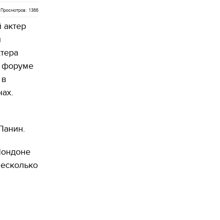
Просмотров: 1366
 актер
л
ктера
а форуме
 в
ах.
Панин.
Лондоне
несколько