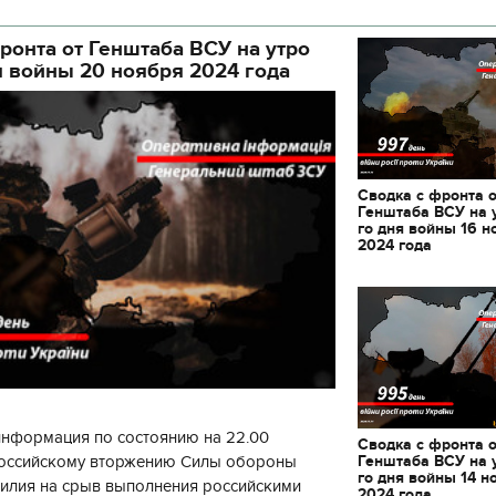
кой районной в городе Киеве
ой а
ронта от Генштаба ВСУ на утро
я войны 20 ноября 2024 года
Сводка с фронта 
Генштаба ВСУ на 
го дня войны 16 н
2024 года
информация по состоянию на 22.00
Сводка с фронта 
Генштаба ВСУ на 
 российскому вторжению Силы обороны
11.10.2017 | 16:22
го дня войны 14 н
силия на срыв выполнения российскими
Времена Руси: как вы
2024 года