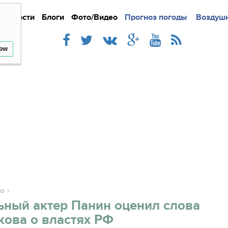
Новости
Блоги
Фото/Видео
Подробно
Прогноз погоды
Новости
Интерв
Воздушн
low
ВО
ьный актер Панин оценил слова
кова о властях РФ