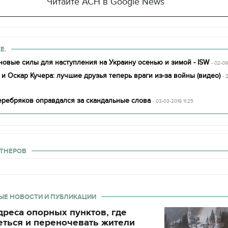
Читайте АСН в Google News
Е.
новые силы для наступления на Украину осенью и зимой - ISW
- 02-0
и Оскар Кучера: лучшие друзья теперь враги из-за войны (видео)
- 
Серебряков оправдался за скандальные слова
- 03-03-2019 11:25
ТНЕРОВ
ЫЕ НОВОСТИ И ПУБЛИКАЦИИ
реса опорных пунктов, где
еться и переночевать жители