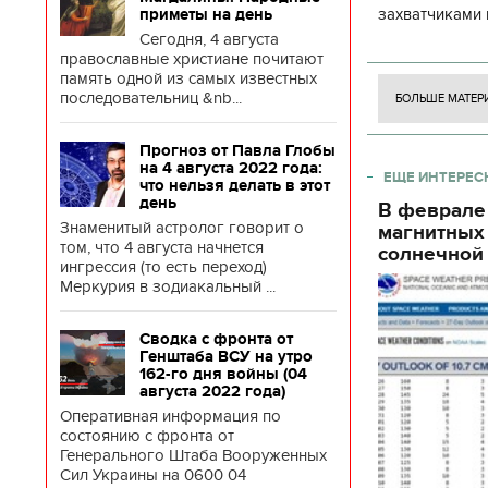
захватчиками 
приметы на день
боевого потен
Сегодня, 4 августа
православные христиане почитают
боевых ст
память одной из самых известных
последовательниц &nb...
БОЛЬШЕ МАТЕР
Прогноз от Павла Глобы
на 4 августа 2022 года:
ЕЩЕ ИНТЕРЕС
что нельзя делать в этот
день
В феврале
Знаменитый астролог говорит о
магнитных
том, что 4 августа начнется
солнечной 
ингрессия (то есть переход)
Меркурия в зодиакальный ...
Сводка с фронта от
Генштаба ВСУ на утро
162-го дня войны (04
августа 2022 года)
Оперативная информация по
состоянию с фронта от
Генерального Штаба Вооруженных
Сил Украины на 0600 04