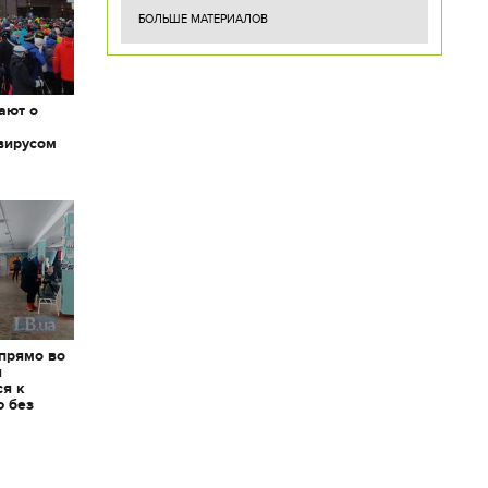
БОЛЬШЕ МАТЕРИАЛОВ
ают о
вирусом
 прямо во
я
ся к
ю без