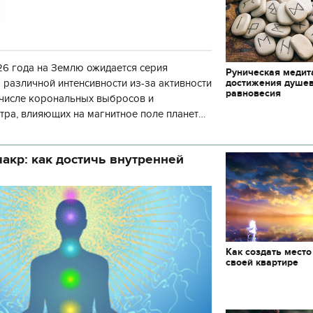
6 года на Землю ожидается серия
Руническая медит
достижения душе
 различной интенсивности из-за активности
равновесия
 числе корональных выбросов и
тра, влияющих на магнитное поле планеты.
нозу космической погоды, геомагнитная
акр: как достичь внутренней
Как создать место
своей квартире