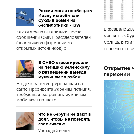
Россия могла пообещать
Ирану истребители
Су-35 в обмен на
беспилотники - ISW
В феврале 202
Как отмечают аналитики, после
магнитных бур
сообщений OSINT-расследователей
Солнца, в том
(аналитики информации из
открытых источников) о ...
солнечного ве
Согласно прог
об
В СНБО отреагировали
Открытие ч
на петицию Зеленскому
о разрешении выезда
гармонии
мужчинам за рубеж
На днях зарегистрированная на
сайте Президента Украины петиция,
требующая разрешить мужчинам
мобилизационного ...
Что не берут и не дают в
долг, чтобы не потерять
свое счастье
У каждой вещи