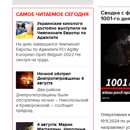
глава Деснянс
государственн
Сводка с ф
САМОЕ ЧИТАЕМОЕ СЕГОДНЯ
1001-го дн
Украинские кинологи
достойно выступили на
Чемпионате Европы по
Аджилити
На днях завершился Чемпионат
Европы по Аджилити FCI Agility
European Open Belgium 2022 Не
смотря на трудн...
Ночной обстрел
Днепропетровщины 4
августа
Два района
Днепропетровщины были
обстреляны ночью – Никопольский
.
и Криворожский, – сообщил
председ...
Оперативная 
19.11.2024 по
4 августа: Марии
направляют у
Магдалины. Народные