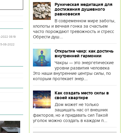
Руническая медитация для
достижения душевного
равновесия
В современном мире заботы,
хлопоты и вечная гонка за счастьем
часто порождают тревожность и стресс
Обрести душ....
9-2022 08:19
25-08-2022
Открытие чакр: как достичь
внутренней гармонии
Чакры — это энергетические
уровни развития человека
Это наши внутренние центры силы, по
которым протекает энер....
Как создать место силы в
своей квартире
Дом может не только
защищать нас от внешних
факторов, но и придавать сил Такой
уголок можно создать в каждом п....