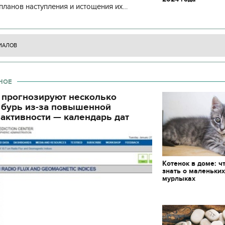
декорации к фильму
планов наступления и истощения их
"Сторожевая застава
циала. С начала суток произошло 130
ИАЛОВ
НОЕ
 прогнозируют несколько
 бурь из-за повышенной
активности — календарь дат
Котенок в доме: ч
знать о маленьки
мурлыках