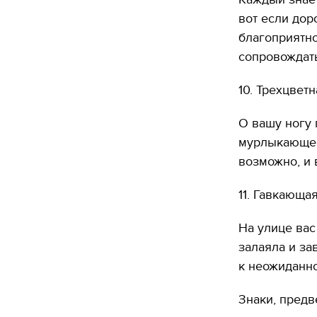
вот если дор
благоприятно
сопровождать
10. Трехцвет
О вашу ногу 
мурлыкающее
возможно, и
11. Гавкающа
На улице вас
залаяла и за
к неожиданно
Знаки, пред