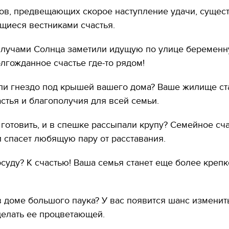
ов, предвещающих скорое наступление удачи, сущес
щиеся вестниками счастья.
и лучами Солнца заметили идущую по улице беремен
гожданное счастье где-то рядом!
ли гнездо под крышей вашего дома? Ваше жилище ст
стья и благополучия для всей семьи.
 готовить, и в спешке рассыпали крупу? Семейное сча
и спасет любящую пару от расставания.
осуду? К счастью! Ваша семья станет еще более крепк
в доме большого паука? У вас появится шанс изменит
делать ее процветающей.