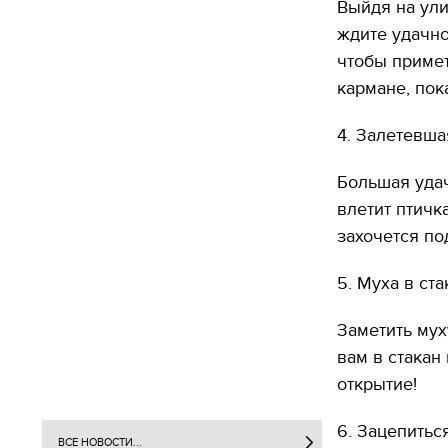
Выйдя на ули
ждите удачно
чтобы примет
кармане, пок
4. Залетевша
Большая удач
влетит птичк
захочется п
5. Муха в ста
Заметить мух
вам в стакан
открытие!
6. Зацепитьс
ВСЕ НОВОСТИ...