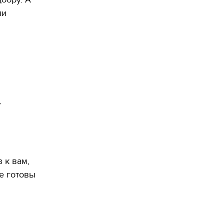
ли
,
 к вам,
те готовы