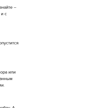
знайте –
 и с
опустится
вора или
ванным
ми.
обру. А