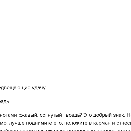
едвещающие удачу
оздь
ногами ржавый, согнутый гвоздь? Это добрый знак. Н
мо, лучше поднимите его, положите в карман и отнес
жайшее время вас ожидает интересная встреча, котор