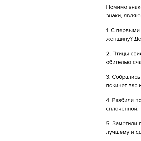
Помимо знак
знаки, являю
1. С первым
женщину? Дол
2. Птицы сви
обителью сча
3. Собрались
покинет вас 
4. Разбили п
сплоченной.
5. Заметили 
лучшему и с