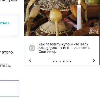
иться
04.01.2018 | 17:16
глядят
Как готовить кутю и что за 12
блюд должны быть на столе в
"
Святвечер
 этого
тесь,