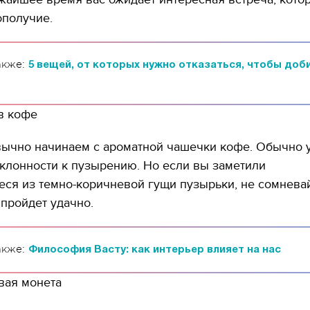
ополучие.
акже:
5 вещей, от которых нужно отказаться, чтобы доб
11.10.2017 | 16:22
в кофе
Времена Руси: как вы
декорации к фильму
"Сторожевая застава
вычно начинаем с ароматной чашечки кофе. Обычно у
склонности к пузырению. Но если вы заметили
ся из темно-коричневой гущи пузырьки, не сомневай
 пройдет удачно.
акже:
Философия Васту: как интерьер влияет на нас
вая монета