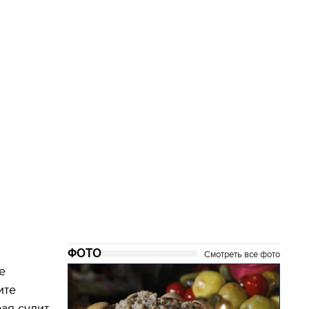
ФОТО
Смотреть все фото
е
ите
ая сулит