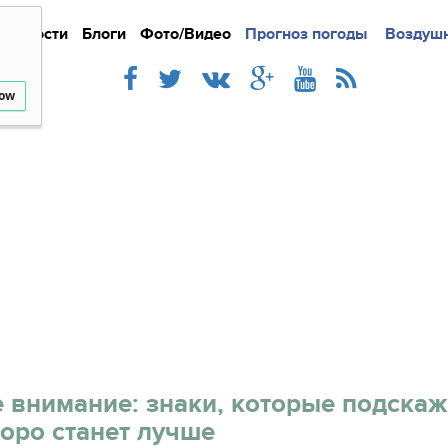
Новости
Блоги
Фото/Видео
Подробно
Прогноз погоды
Новости
Интерв
Воздушн
low
 внимание: знаки, которые подскажу
оро станет лучше