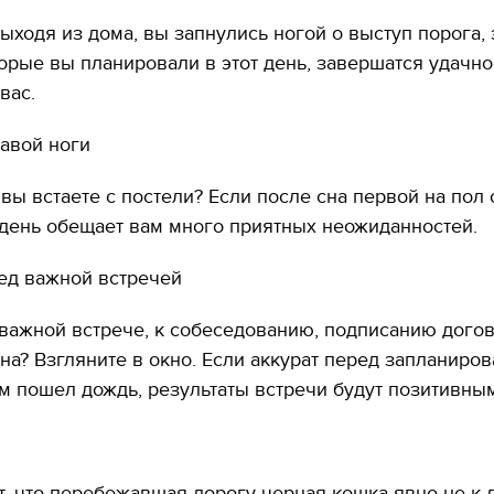
выходя из дома, вы запнулись ногой о выступ порога, 
торые вы планировали в этот день, завершатся удачно
вас.
равой ноги
 вы встаете с постели? Если после сна первой на пол 
 день обещает вам много приятных неожиданностей.
ед важной встречей
 важной встрече, к собеседованию, подписанию дого
на? Взгляните в окно. Если аккурат перед запланиро
 пошел дождь, результаты встречи будут позитивны
, что перебежавшая дорогу черная кошка явно не к д