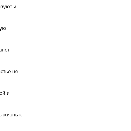
твуют и
ную
анет
стье не
ой и
ь жизнь к