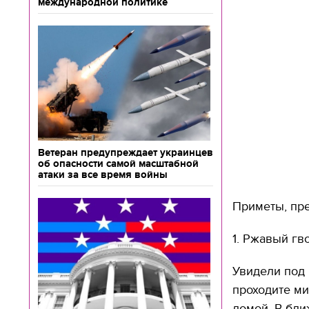
международной политике
Ветеран предупреждает украинцев
об опасности самой масштабной
атаки за все время войны
Приметы, пр
1. Ржавый гв
Увидели под 
проходите ми
домой. В бли