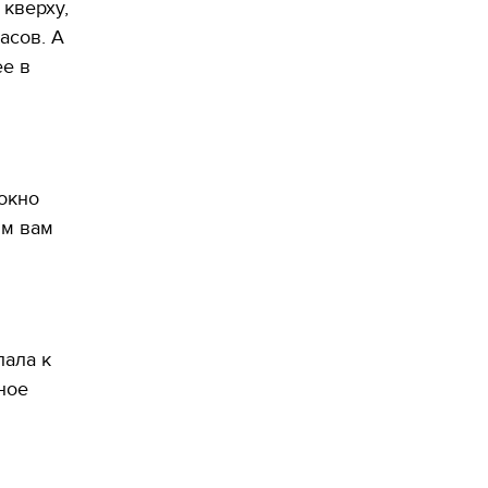
кверху,
асов. А
ее в
 окно
ым вам
пала к
ное