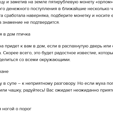
цу и заметив на земле пятирублевую монету «орлом» 
го денежного поступления в ближайшие несколько ч
а сработала наверняка, подберите монетку и носите 
а знамение не подтвердится.
я в дом птичка
а придет к вам в дом, если в распахнутую дверь или
а. Скорее всего, это будет радостное известие, котор
оделиться со всеми окружающими.
кане
у в супе – к неприятному разговору. Но если муха по
 или чашку, радуйтесь! Вас ожидает неожиданно прият
я ногой о порог