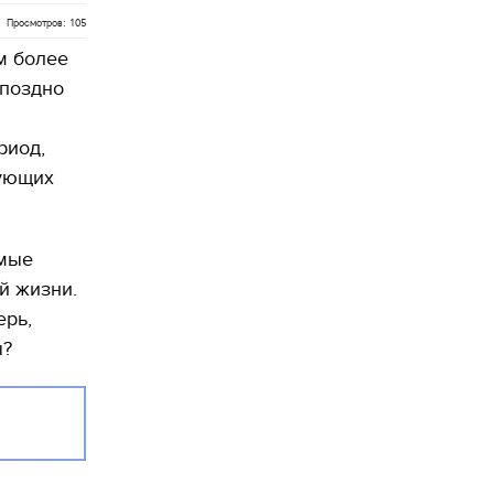
Просмотров: 105
м более
 поздно
риод,
нующих
амые
й жизни.
ерь,
ы?