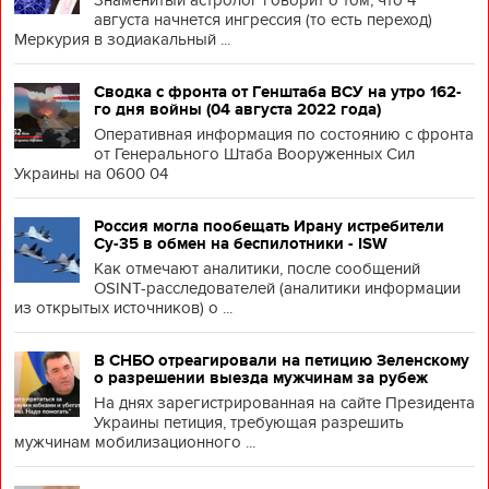
Знаменитый астролог говорит о том, что 4
августа начнется ингрессия (то есть переход)
Меркурия в зодиакальный ...
Сводка с фронта от Генштаба ВСУ на утро 162-
го дня войны (04 августа 2022 года)
Оперативная информация по состоянию с фронта
от Генерального Штаба Вооруженных Сил
Украины на 0600 04
Россия могла пообещать Ирану истребители
Су-35 в обмен на беспилотники - ISW
Как отмечают аналитики, после сообщений
OSINT-расследователей (аналитики информации
из открытых источников) о ...
В СНБО отреагировали на петицию Зеленскому
о разрешении выезда мужчинам за рубеж
На днях зарегистрированная на сайте Президента
Украины петиция, требующая разрешить
мужчинам мобилизационного ...