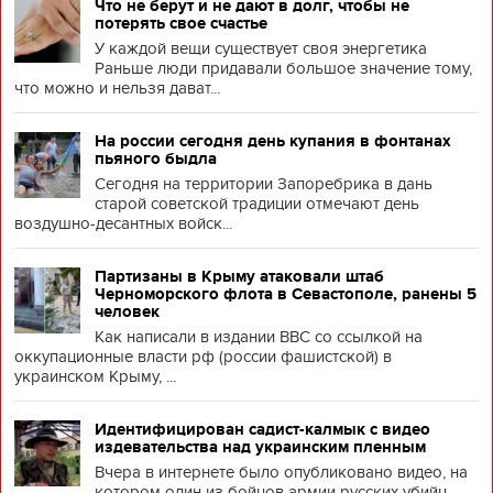
Что не берут и не дают в долг, чтобы не
потерять свое счастье
У каждой вещи существует своя энергетика
Раньше люди придавали большое значение тому,
что можно и нельзя дават...
На россии сегодня день купания в фонтанах
пьяного быдла
Сегодня на территории Запоребрика в дань
старой советской традиции отмечают день
воздушно-десантных войск...
Партизаны в Крыму атаковали штаб
Черноморского флота в Севастополе, ранены 5
человек
Как написали в издании BBC со ссылкой на
оккупационные власти рф (россии фашистской) в
украинском Крыму, ...
Идентифицирован садист-калмык с видео
издевательства над украинским пленным
Вчера в интернете было опубликовано видео, на
котором один из бойцов армии русских убийц,