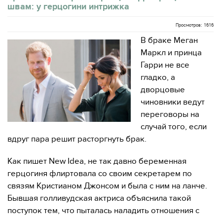
швам: у герцогини интрижка
Просмотров: 1616
В браке Меган
Маркл и принца
Гарри не все
гладко, а
дворцовые
чиновники ведут
переговоры на
случай того, если
вдруг пара решит расторгнуть брак.
Как пишет New Idea, не так давно беременная
герцогиня флиртовала со своим секретарем по
связям Кристианом Джонсом и была с ним на ланче.
Бывшая голливудская актриса объяснила такой
поступок тем, что пыталась наладить отношения с