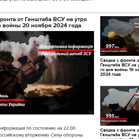
кой районной в городе Киеве
ой а
ронта от Генштаба ВСУ на утро
я войны 20 ноября 2024 года
Сводка с фронта 
Генштаба ВСУ на 
го дня войны 16 н
2024 года
информация по состоянию на 22.00
Сводка с фронта 
11.10.2017 | 16:22
Генштаба ВСУ на 
 российскому вторжению Силы обороны
Времена Руси: как вы