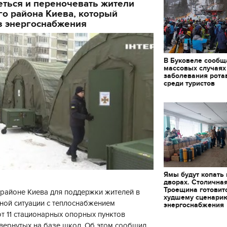
еться и переночевать жители
о района Киева, который
з энергоснабжения
В Буковеле сообщ
массовых случаях
заболевания рота
среди туристов
Ямы будут копать
дворах. Столична
Троещина готовит
районе Киева для поддержки жителей в
худшему сценари
ной ситуации с теплоснабжением
энергоснабжения
 11 стационарных опорных пунктов
вернутых на базе школ. Об этом сообщил