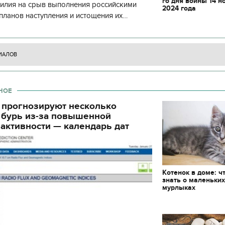
го дня войны 14 н
силия на срыв выполнения российскими
декорации к фильму
2024 года
"Сторожевая застава
планов наступления и истощения их
циала. С начала суток произошло 130
ИАЛОВ
НОЕ
 прогнозируют несколько
 бурь из-за повышенной
активности — календарь дат
Котенок в доме: ч
знать о маленьки
мурлыках