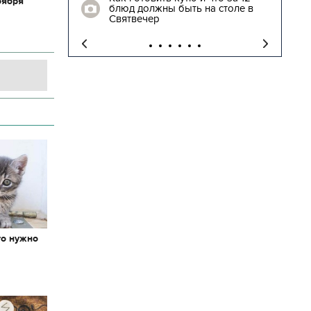
оября
блюд должны быть на столе в
"
Святвечер
то нужно
х