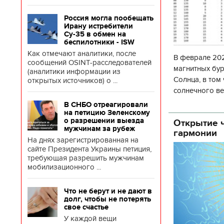
Россия могла пообещать
Ирану истребители
Су-35 в обмен на
беспилотники - ISW
Как отмечают аналитики, после
В феврале 202
сообщений OSINT-расследователей
магнитных бур
(аналитики информации из
Солнца, в том
открытых источников) о ...
солнечного ве
Согласно прог
В СНБО отреагировали
об
на петицию Зеленскому
о разрешении выезда
Открытие ч
мужчинам за рубеж
гармонии
На днях зарегистрированная на
сайте Президента Украины петиция,
требующая разрешить мужчинам
мобилизационного ...
Что не берут и не дают в
долг, чтобы не потерять
свое счастье
У каждой вещи