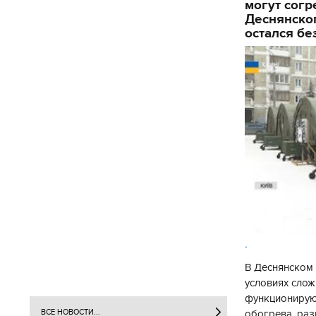
могут согр
Деснянског
остался бе
.
В Деснянском 
условиях слож
функционируют
обогрева, раз
ВСЕ НОВОСТИ...