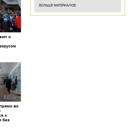
БОЛЬШЕ МАТЕРИАЛОВ
ают о
вирусом
 прямо во
я
ся к
ю без