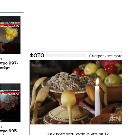
ФОТО
Смотреть все фото
от
утро 997-
оября
от
04.01.2018 | 17:16
утро 995-
глядят
Как готовить кутю и что за 12