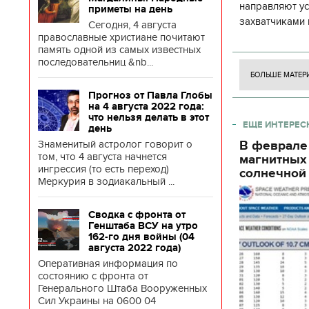
направляют у
приметы на день
захватчиками 
Сегодня, 4 августа
боевого потен
православные христиане почитают
память одной из самых известных
боевых ст
последовательниц &nb...
БОЛЬШЕ МАТЕР
Прогноз от Павла Глобы
на 4 августа 2022 года:
что нельзя делать в этот
ЕЩЕ ИНТЕРЕС
день
Знаменитый астролог говорит о
В феврале
том, что 4 августа начнется
магнитных
ингрессия (то есть переход)
солнечной 
Меркурия в зодиакальный ...
Сводка с фронта от
Генштаба ВСУ на утро
162-го дня войны (04
августа 2022 года)
Оперативная информация по
состоянию с фронта от
Генерального Штаба Вооруженных
Сил Украины на 0600 04