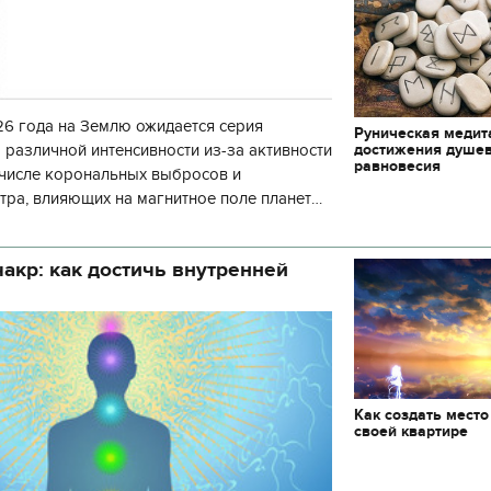
6 года на Землю ожидается серия
Руническая медит
достижения душе
 различной интенсивности из-за активности
равновесия
 числе корональных выбросов и
тра, влияющих на магнитное поле планеты.
нозу космической погоды, геомагнитная
акр: как достичь внутренней
Как создать место
своей квартире