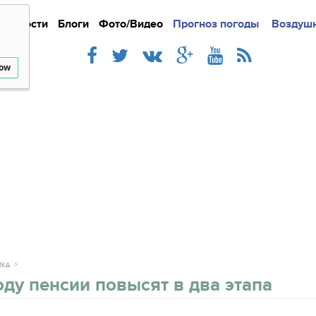
Новости
Блоги
Фото/Видео
Подробно
Прогноз погоды
Новости
Интерв
Воздушн
low
ИКА
оду пенсии повысят в два этапа