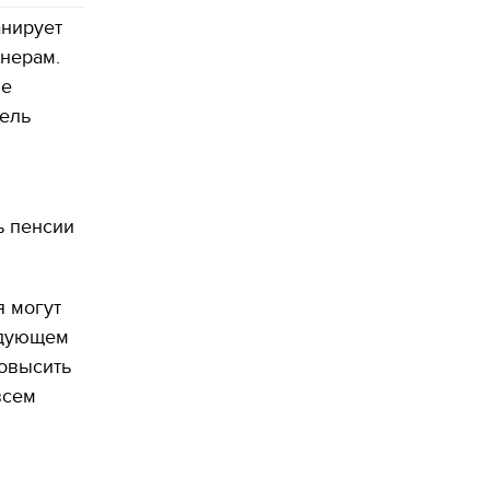
анирует
нерам.
ме
тель
ь пенсии
я могут
едующем
повысить
всем