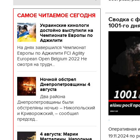
глава Деснянс
государственн
САМОЕ ЧИТАЕМОЕ СЕГОДНЯ
Сводка с ф
1001-го дн
Украинские кинологи
достойно выступили на
Чемпионате Европы по
Аджилити
На днях завершился Чемпионат
Европы по Аджилити FCI Agility
European Open Belgium 2022 Не
смотря на трудн...
Ночной обстрел
Днепропетровщины 4
августа
Два района
Днепропетровщины были
обстреляны ночью – Никопольский
и Криворожский, – сообщил
.
председ...
Оперативная 
4 августа: Марии
19.11.2024 по
Магдалины. Народные