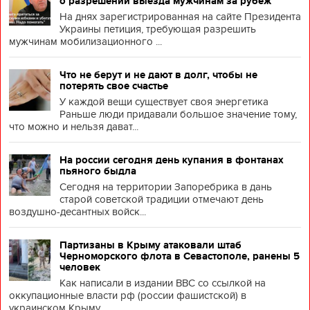
о разрешении выезда мужчинам за рубеж
На днях зарегистрированная на сайте Президента
Украины петиция, требующая разрешить
мужчинам мобилизационного ...
Что не берут и не дают в долг, чтобы не
потерять свое счастье
У каждой вещи существует своя энергетика
Раньше люди придавали большое значение тому,
что можно и нельзя дават...
На россии сегодня день купания в фонтанах
пьяного быдла
Сегодня на территории Запоребрика в дань
старой советской традиции отмечают день
воздушно-десантных войск...
Партизаны в Крыму атаковали штаб
Черноморского флота в Севастополе, ранены 5
человек
Как написали в издании BBC со ссылкой на
оккупационные власти рф (россии фашистской) в
украинском Крыму, ...