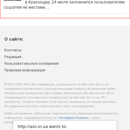
в Краснодар 24 июля запомнился пользователям
соцсетей не местами, ...
О сайте:
Контакты
Редакция
Пользовательское соглашение
Правовая информация
© 2015-2020 АСН. Вся информация, размещенная на веб-сайте asn.in.ua,
охраняется в соответствии с законодательством Украины об авторском праве.
Републикация материалов и фотографий, являющихся собственностью «АСН»,
сопровождается кликабельной гиперссылкой на веб-сайт asn.іn.ua. PR –
материалы, которые отмечены этим знаком, размещены на правах рекламы.
За содержание рекламы ответственность несут рекламодатели.
Любое копирование, публикация, перепечатка или следующее распространение
информации, содержащей ссылку на
«Интерфакс-Украина»
, строго
запрещается.
http://asn.in.ua wants to: