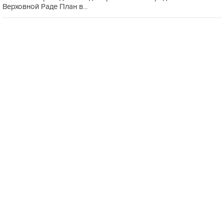
Верховной Раде План в...