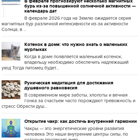
В феврале прогнозируют несколько магнитных
бурь из-за повышенной солнечной активности —
календарь дат
В феврале 2026 года на Землю ожидается серия
магнитных бур различной интенсивности из-за активности
Солнца, в ...
Котенок в доме: что нужно знать о маленьких
мурлыках
Когда в доме появляется маленький котенок,
владельцу необходимо обеспечить надлежащий
уход Тогда питомец будет...
Руническая медитация для достижения
душевного равновесия
В современном мире заботы, хлопоты и вечная
гонка за счастьем часто порождают тревожность и
стресс Обрести душ...
Открытие чакр: как достичь внутренней гармонии
Чакры — это энергетические уровни развития
человека Это наши внутренние центры силы, по
которым протекает энер...