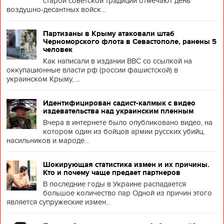
старой советской традиции отмечают день
воздушно-десантных войск...
Партизаны в Крыму атаковали штаб
Черноморского флота в Севастополе, ранены 5
человек
Как написали в издании BBC со ссылкой на
оккупационные власти рф (россии фашистской) в
украинском Крыму, ...
Идентифицирован садист-калмык с видео
издевательства над украинским пленным
Вчера в интернете было опубликовано видео, на
котором один из бойцов армии русских убийц,
насильников и мароде...
Шокирующая статистика измен и их причины.
Кто и почему чаще предает партнеров
В последние годы в Украине распадается
большое количество пар Одной из причин этого
является супружеские измен...