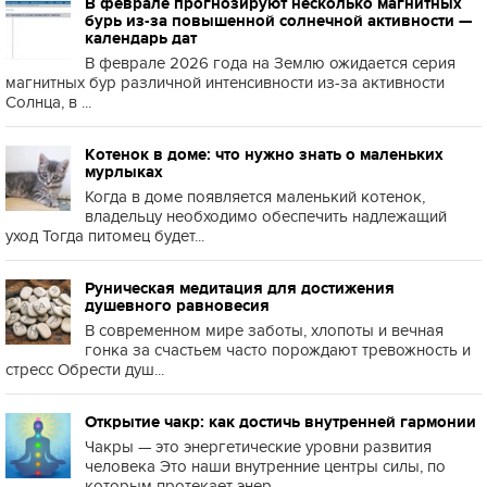
В феврале прогнозируют несколько магнитных
бурь из-за повышенной солнечной активности —
календарь дат
В феврале 2026 года на Землю ожидается серия
магнитных бур различной интенсивности из-за активности
Солнца, в ...
Котенок в доме: что нужно знать о маленьких
мурлыках
Когда в доме появляется маленький котенок,
владельцу необходимо обеспечить надлежащий
уход Тогда питомец будет...
Руническая медитация для достижения
душевного равновесия
В современном мире заботы, хлопоты и вечная
гонка за счастьем часто порождают тревожность и
стресс Обрести душ...
Открытие чакр: как достичь внутренней гармонии
Чакры — это энергетические уровни развития
человека Это наши внутренние центры силы, по
которым протекает энер...