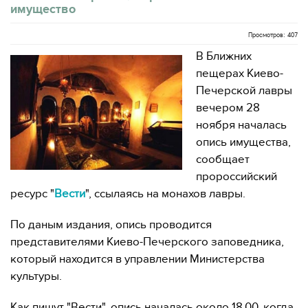
имущество
Просмотров: 407
В Ближних
пещерах Киево-
Печерской лавры
вечером 28
ноября началась
опись имущества,
сообщает
пророссийский
ресурс "
Вести
", ссылаясь на монахов лавры.
По даным издания, опись проводится
представителями Киево-Печерского заповедника,
который находится в управлении Министерства
культуры.
Как пишут "Вести", опись началась около 18.00, когда