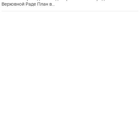
Верховной Раде План в...