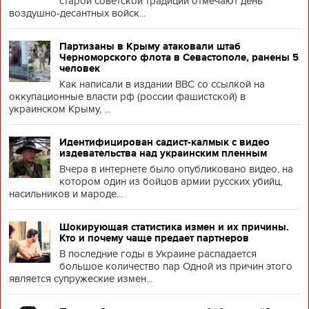
старой советской традиции отмечают день
воздушно-десантных войск...
Партизаны в Крыму атаковали штаб
Черноморского флота в Севастополе, ранены 5
человек
Как написали в издании BBC со ссылкой на
оккупационные власти рф (россии фашистской) в
украинском Крыму, ...
Идентифицирован садист-калмык с видео
издевательства над украинским пленным
Вчера в интернете было опубликовано видео, на
котором один из бойцов армии русских убийц,
насильников и мароде...
Шокирующая статистика измен и их причины.
Кто и почему чаще предает партнеров
В последние годы в Украине распадается
большое количество пар Одной из причин этого
является супружеские измен...