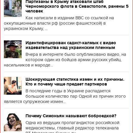
Партизаны в Крыму атаковали штаб
Черноморского флота в Севастополе, ранены 5
человек
Как написали в издании BBC со ссылкой на
оккупационные власти рф (россии фашистской) в
украинском Крыму, ...
Идентифицирован садист-калмык с видео
издевательства над украинским пленным
Вчера в интернете было опубликовано видео, на
котором один из бойцов армии русских убийц,
насильников и мароде...
Шокирующая статистика измен и их причины.
Кто и почему чаще предает партнеров
В последние годы в Украине распадается
большое количество пар Одной из причин этого
является супружеские измен...
Почему Симоньян называют боброедкой?
Одна из ведущих пропагандисток российской
медиасистемы, главный редактор телеканала