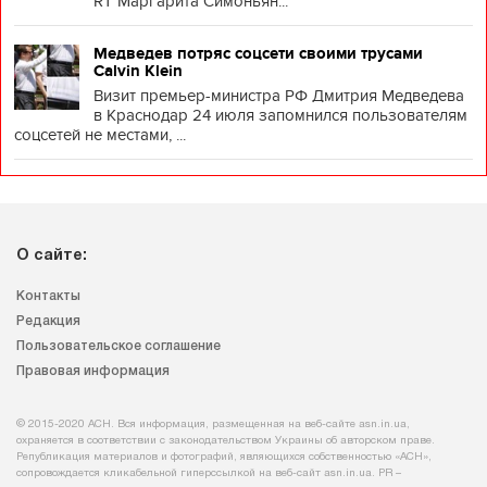
RT Маргарита Симоньян...
Медведев потряс соцсети своими трусами
Calvin Klein
Визит премьер-министра РФ Дмитрия Медведева
в Краснодар 24 июля запомнился пользователям
соцсетей не местами, ...
О сайте:
Контакты
Редакция
Пользовательское соглашение
Правовая информация
© 2015-2020 АСН. Вся информация, размещенная на веб-сайте asn.in.ua,
охраняется в соответствии с законодательством Украины об авторском праве.
Републикация материалов и фотографий, являющихся собственностью «АСН»,
сопровождается кликабельной гиперссылкой на веб-сайт asn.іn.ua. PR –