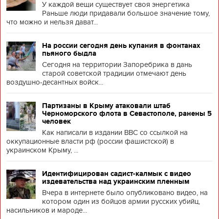
У каждой вещи существует своя энергетика
Раньше люди придавали большое значение тому,
что можно и нельзя дават...
На россии сегодня день купания в фонтанах
пьяного быдла
Сегодня на территории Запоребрика в дань
старой советской традиции отмечают день
воздушно-десантных войск...
Партизаны в Крыму атаковали штаб
Черноморского флота в Севастополе, ранены 5
человек
Как написали в издании BBC со ссылкой на
оккупационные власти рф (россии фашистской) в
украинском Крыму, ...
Идентифицирован садист-калмык с видео
издевательства над украинским пленным
Вчера в интернете было опубликовано видео, на
котором один из бойцов армии русских убийц,
насильников и мароде...