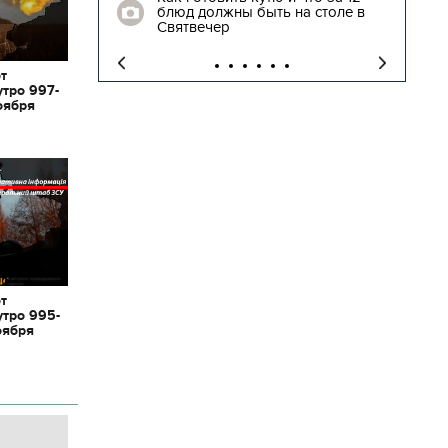
блюд должны быть на столе в
"
Святвечер
от
утро 997-
оября
от
утро 995-
оября