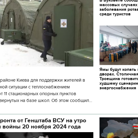
В Буковеле сообщ
массовых случаях
заболевания рота
среди туристов
Ямы будут копать
дворах. Столична
Троещина готовит
районе Киева для поддержки жителей в
худшему сценари
ной ситуации с теплоснабжением
энергоснабжения
 11 стационарных опорных пунктов
вернутых на базе школ. Об этом сообщил
кой районной в городе Киеве
ой а
ронта от Генштаба ВСУ на утро
я войны 20 ноября 2024 года
11.10.2017 | 16:22
Времена Руси: как вы