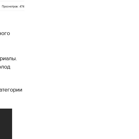
Просмотров: 474
ного
риалы.
олод
атегории