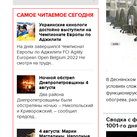
САМОЕ ЧИТАЕМОЕ СЕГОДНЯ
Украинские кинологи
достойно выступили на
Чемпионате Европы по
Аджилити
На днях завершился Чемпионат
Европы по Аджилити FCI Agility
European Open Belgium 2022 Не
смотря на трудн...
.
Ночной обстрел
В Деснянском 
Днепропетровщины 4
условиях слож
августа
функционируют
Два района
обогрева, раз
Днепропетровщины были
обстреляны ночью – Никопольский
глава Деснянс
и Криворожский, – сообщил
государственн
председ...
Сводка с ф
1001-го дн
4 августа: Марии
Магдалины. Народные