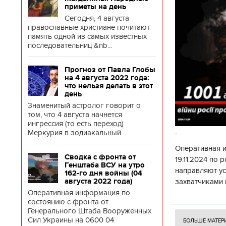
приметы на день
Сегодня, 4 августа
православные христиане почитают
память одной из самых известных
последовательниц &nb...
Прогноз от Павла Глобы
на 4 августа 2022 года:
что нельзя делать в этот
день
Знаменитый астролог говорит о
том, что 4 августа начнется
ингрессия (то есть переход)
.
Меркурия в зодиакальный ...
Оперативная 
Сводка с фронта от
19.11.2024 по
Генштаба ВСУ на утро
направляют у
162-го дня войны (04
августа 2022 года)
захватчиками 
Оперативная информация по
боевого потен
состоянию с фронта от
боевых ст
Генерального Штаба Вооруженных
Сил Украины на 0600 04
БОЛЬШЕ МАТЕР