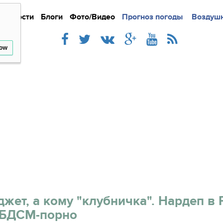
Новости
Блоги
Фото/Видео
Подробно
Прогноз погоды
Новости
Интерв
Воздушн
low
жет, а кому "клубничка". Нардеп в 
 БДСМ-порно