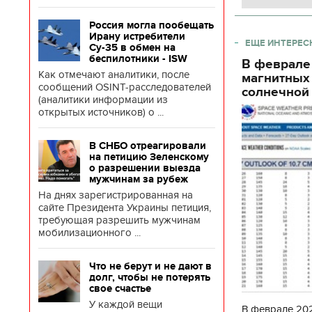
Россия могла пообещать
Ирану истребители
ЕЩЕ ИНТЕРЕС
Су-35 в обмен на
беспилотники - ISW
В феврале
Как отмечают аналитики, после
магнитных
сообщений OSINT-расследователей
солнечной 
(аналитики информации из
открытых источников) о ...
В СНБО отреагировали
на петицию Зеленскому
о разрешении выезда
мужчинам за рубеж
На днях зарегистрированная на
сайте Президента Украины петиция,
требующая разрешить мужчинам
мобилизационного ...
Что не берут и не дают в
долг, чтобы не потерять
свое счастье
У каждой вещи
В феврале 202