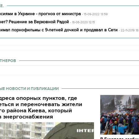
Е.
нсиями в Украине - прогноз от министра
- 15-09-2022 13:59
нет? Решение за Верховной Радой
- 16-06-2020 12:15
нимал порнофильмы с 9-летней дочкой и продавал в Сети
- 22-11-2019 18
ТНЕРОВ
ЫЕ НОВОСТИ И ПУБЛИКАЦИИ
реса опорных пунктов, где
еться и переночевать жители
о района Киева, который
з энергоснабжения