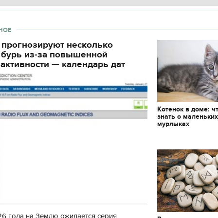
НОЕ
 прогнозируют несколько
 бурь из-за повышенной
активности — календарь дат
Котенок в доме: ч
знать о маленьки
мурлыках
6 года на Землю ожидается серия