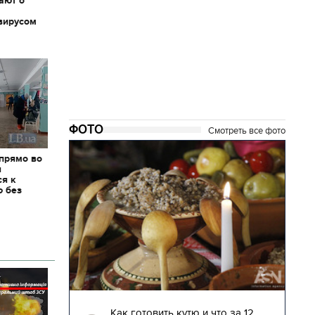
ают о
вирусом
ФОТО
Смотреть все фото
 прямо во
я
ся к
ю без
04.01.2018 | 17:16
глядят
Как готовить кутю и что за 12