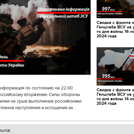
декорации к фильму
"Сторожевая застава
Сводка с фронта 
Генштаба ВСУ на 
го дня войны 16 н
2024 года
информация по состоянию на 22.00
Сводка с фронта 
Генштаба ВСУ на 
 российскому вторжению Силы обороны
го дня войны 14 н
силия на срыв выполнения российскими
2024 года
планов наступления и истощения их
циала. С начала суток произошло 130
ИАЛОВ