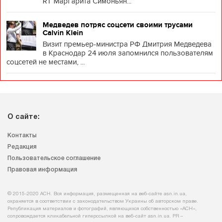
RT Маргарита Симоньян...
Медведев потряс соцсети своими трусами
Calvin Klein
Визит премьер-министра РФ Дмитрия Медведева
в Краснодар 24 июля запомнился пользователям
соцсетей не местами, ...
О сайте:
Контакты
Редакция
Пользовательское соглашение
Правовая информация
© 2015-2020 АСН. Вся информация, размещенная на веб-сайте asn.in.ua,
охраняется в соответствии с законодательством Украины об авторском праве.
Републикация материалов и фотографий, являющихся собственностью «АСН»,
сопровождается кликабельной гиперссылкой на веб-сайт asn.іn.ua. PR –