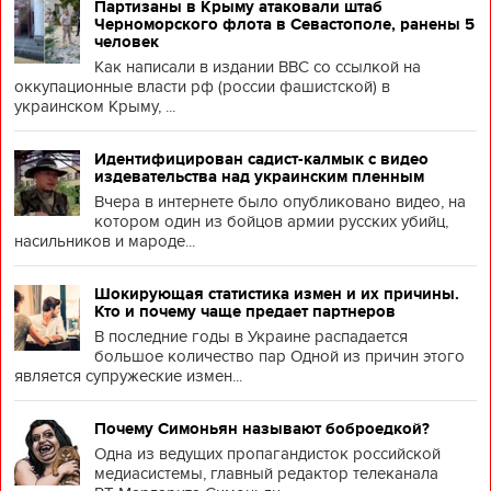
Партизаны в Крыму атаковали штаб
Черноморского флота в Севастополе, ранены 5
человек
Как написали в издании BBC со ссылкой на
оккупационные власти рф (россии фашистской) в
украинском Крыму, ...
Идентифицирован садист-калмык с видео
издевательства над украинским пленным
Вчера в интернете было опубликовано видео, на
котором один из бойцов армии русских убийц,
насильников и мароде...
Шокирующая статистика измен и их причины.
Кто и почему чаще предает партнеров
В последние годы в Украине распадается
большое количество пар Одной из причин этого
является супружеские измен...
Почему Симоньян называют боброедкой?
Одна из ведущих пропагандисток российской
медиасистемы, главный редактор телеканала