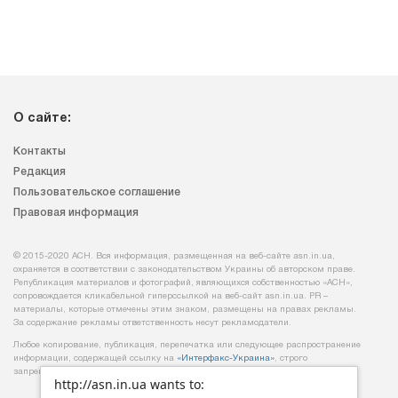
О сайте:
Контакты
Редакция
Пользовательское соглашение
Правовая информация
© 2015-2020 АСН. Вся информация, размещенная на веб-сайте asn.in.ua,
охраняется в соответствии с законодательством Украины об авторском праве.
Републикация материалов и фотографий, являющихся собственностью «АСН»,
сопровождается кликабельной гиперссылкой на веб-сайт asn.іn.ua. PR –
материалы, которые отмечены этим знаком, размещены на правах рекламы.
За содержание рекламы ответственность несут рекламодатели.
Любое копирование, публикация, перепечатка или следующее распространение
информации, содержащей ссылку на
«Интерфакс-Украина»
, строго
запрещается.
http://asn.in.ua wants to: