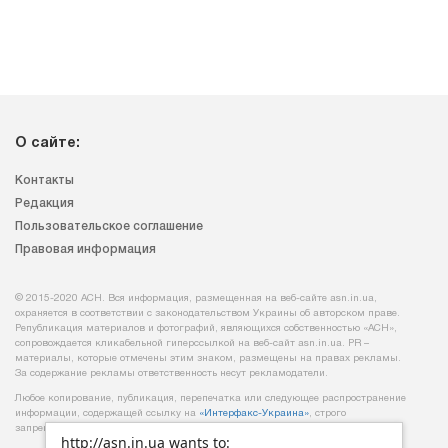
О сайте:
Контакты
Редакция
Пользовательское соглашение
Правовая информация
© 2015-2020 АСН. Вся информация, размещенная на веб-сайте asn.in.ua,
охраняется в соответствии с законодательством Украины об авторском праве.
Републикация материалов и фотографий, являющихся собственностью «АСН»,
сопровождается кликабельной гиперссылкой на веб-сайт asn.іn.ua. PR –
материалы, которые отмечены этим знаком, размещены на правах рекламы.
За содержание рекламы ответственность несут рекламодатели.
Любое копирование, публикация, перепечатка или следующее распространение
информации, содержащей ссылку на
«Интерфакс-Украина»
, строго
запрещается.
http://asn.in.ua wants to: