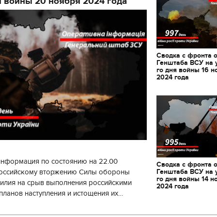
я войны 20 ноября 2024 года
Сводка с фронта 
Генштаба ВСУ на 
го дня войны 16 н
2024 года
информация по состоянию на 22.00
Сводка с фронта 
Генштаба ВСУ на 
 российскому вторжению Силы обороны
го дня войны 14 н
силия на срыв выполнения российскими
2024 года
планов наступления и истощения их
циала. С начала суток произошло 130
04.01.2018 | 17:16
28.12.2017 | 14:17
ак готовить кутю и что за 12
Возвращение на Род