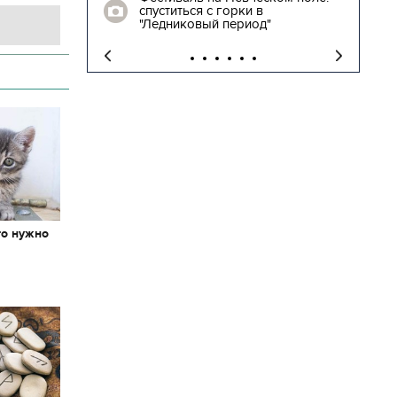
встречи
спуститься с горки в
жников
"Ледниковый период"
то нужно
х