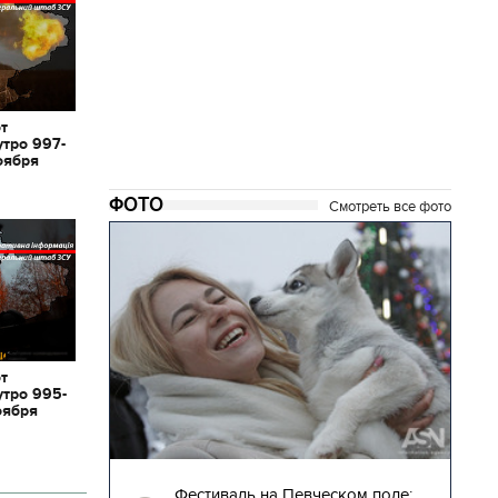
от
утро 997-
оября
ФОТО
Смотреть все фото
от
утро 995-
оября
22.12.2017 | 11:01
ину. Самые
Фестиваль на Певческом поле: