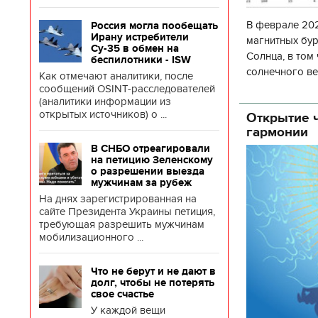
В феврале 202
Россия могла пообещать
Ирану истребители
магнитных бур
Су-35 в обмен на
Солнца, в том
беспилотники - ISW
солнечного ве
Как отмечают аналитики, после
Согласно прог
сообщений OSINT-расследователей
(аналитики информации из
об
открытых источников) о ...
Открытие ч
гармонии
В СНБО отреагировали
на петицию Зеленскому
о разрешении выезда
мужчинам за рубеж
На днях зарегистрированная на
сайте Президента Украины петиция,
требующая разрешить мужчинам
мобилизационного ...
Что не берут и не дают в
долг, чтобы не потерять
свое счастье
У каждой вещи