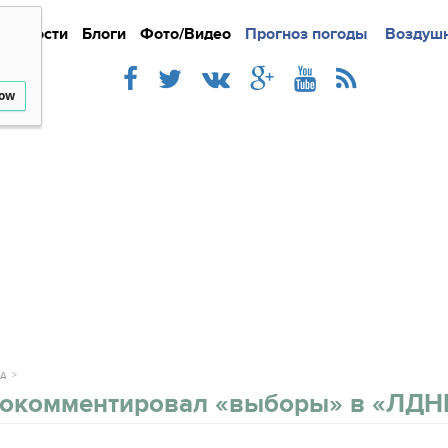
Новости
Блоги
Фото/Видео
Подробно
Прогноз погоды
Новости
Интерв
Воздушн
low
КА
рокомментировал «выборы» в «ЛДН