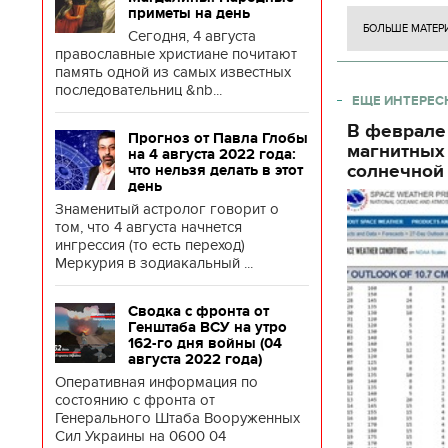
декорации к фильму
приметы на день
"Сторожевая застава"
БОЛЬШЕ МАТЕР
Сегодня, 4 августа
православные христиане почитают
память одной из самых известных
последовательниц &nb...
ЕЩЕ ИНТЕРЕС
В феврале
Прогноз от Павла Глобы
магнитных
на 4 августа 2022 года:
солнечной 
что нельзя делать в этот
день
Знаменитый астролог говорит о
том, что 4 августа начнется
ингрессия (то есть переход)
Меркурия в зодиакальный ...
Сводка с фронта от
Генштаба ВСУ на утро
162-го дня войны (04
августа 2022 года)
Оперативная информация по
состоянию с фронта от
Генерального Штаба Вооруженных
Сил Украины на 0600 04