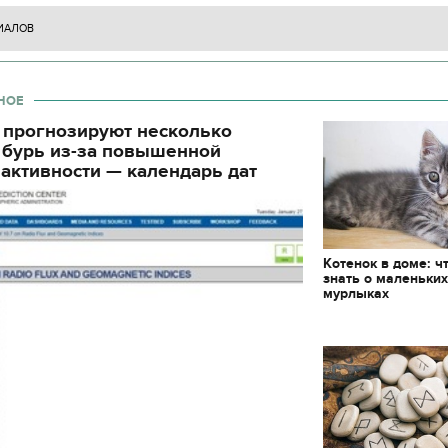
блюд должны быть на столе в
трогательные кадры 
Святвечер
освобожденных зало
ИАЛОВ
НОЕ
 прогнозируют несколько
 бурь из-за повышенной
активности — календарь дат
Котенок в доме: ч
знать о маленьки
мурлыках