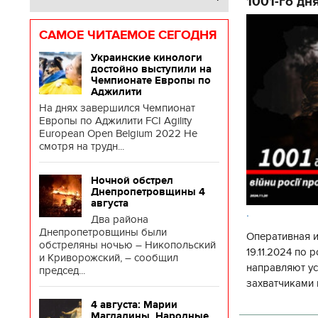
1001-го дн
САМОЕ ЧИТАЕМОЕ СЕГОДНЯ
Украинские кинологи
достойно выступили на
Чемпионате Европы по
Аджилити
На днях завершился Чемпионат
Европы по Аджилити FCI Agility
European Open Belgium 2022 Не
смотря на трудн...
Ночной обстрел
Днепропетровщины 4
августа
.
Два района
Днепропетровщины были
Оперативная 
обстреляны ночью – Никопольский
19.11.2024 по
и Криворожский, – сообщил
направляют у
председ...
захватчиками 
боевого потен
11.10.2017 | 16:22
4 августа: Марии
боевых ст
Времена Руси: как выглядят
К
Магдалины. Народные