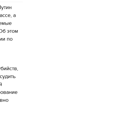
Путин
ассе, а
аемые
Об этом
ии по
бийств,
судить
й
рование
авно