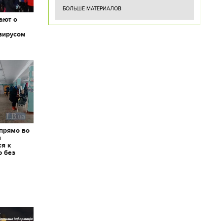
БОЛЬШЕ МАТЕРИАЛОВ
ают о
вирусом
 прямо во
я
ся к
ю без