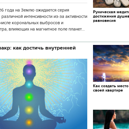
6 года на Землю ожидается серия
Руническая медит
достижения душе
 различной интенсивности из-за активности
равновесия
 числе корональных выбросов и
тра, влияющих на магнитное поле планеты.
нозу космической погоды, геомагнитная
акр: как достичь внутренней
Как создать место
своей квартире