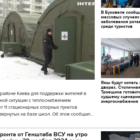
В Буковеле сообщ
массовых случаях
заболевания рота
среди туристов
Ямы будут копать
дворах. Столична
Троещина готовит
районе Киева для поддержки жителей в
худшему сценари
ной ситуации с теплоснабжением
энергоснабжения
 11 стационарных опорных пунктов
вернутых на базе школ. Об этом сообщил
кой районной в городе Киеве
ой а
ронта от Генштаба ВСУ на утро