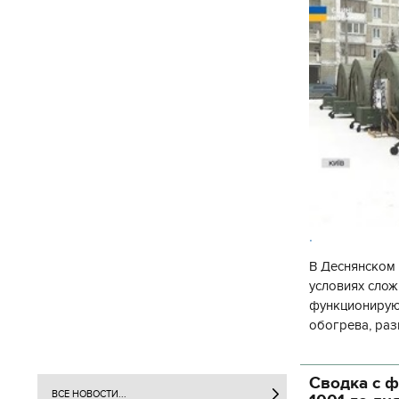
.
В Деснянском 
условиях слож
функционируют
обогрева, раз
глава Деснянс
государственн
Сводка с ф
ВСЕ НОВОСТИ...