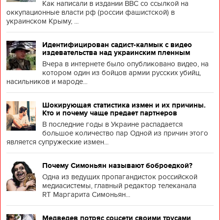
Как написали в издании BBC со ссылкой на
оккупационные власти рф (россии фашистской) в
украинском Крыму, ...
Идентифицирован садист-калмык с видео
издевательства над украинским пленным
Вчера в интернете было опубликовано видео, на
котором один из бойцов армии русских убийц,
насильников и мароде...
Шокирующая статистика измен и их причины.
Кто и почему чаще предает партнеров
В последние годы в Украине распадается
большое количество пар Одной из причин этого
является супружеские измен...
Почему Симоньян называют боброедкой?
Одна из ведущих пропагандисток российской
медиасистемы, главный редактор телеканала
RT Маргарита Симоньян...
Медведев потряс соцсети своими трусами