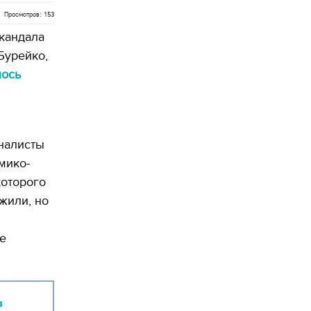
Просмотров: 153
скандала
Бурейко,
ось
рналисты
мико-
которого
жили, но
е
в