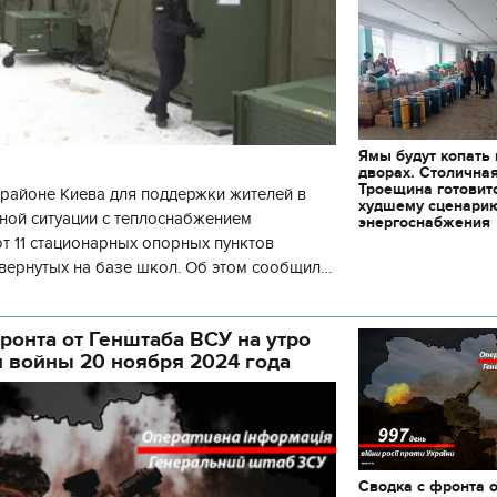
декорации к фильму
"Сторожевая застава
Ямы будут копать
дворах. Столична
Троещина готовит
районе Киева для поддержки жителей в
худшему сценари
ной ситуации с теплоснабжением
энергоснабжения
 11 стационарных опорных пунктов
вернутых на базе школ. Об этом сообщил
кой районной в городе Киеве
ой а
ронта от Генштаба ВСУ на утро
я войны 20 ноября 2024 года
Сводка с фронта 