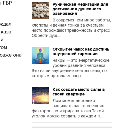
ы ГБР
Руническая медитация для
достижения душевного
равновесия
В современном мире заботы,
еждал
хлопоты и вечная гонка за счастьем
часто порождают тревожность и стресс
тказа
Обрести душ....
ли
том
Открытие чакр: как достичь
внутренней гармонии
Позже она
Чакры — это энергетические
уровни развития человека
Это наши внутренние центры силы, по
которым протекает энер....
Как создать место силы в
своей квартире
Дом может не только
защищать нас от внешних
факторов, но и придавать сил Такой
уголок можно создать в каждом п....