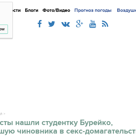
Новости
Блоги
Фото/Видео
Подробно
Прогноз погоды
Новости
Интерв
Воздушн
low
АЛ
ты нашли студентку Бурейко,
шую чиновника в секс-домагательст