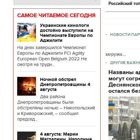
Российский топ
САМОЕ ЧИТАЕМОЕ СЕГОДНЯ
Украинские кинологи
достойно выступили на
НОВОСТИ ПАР
Чемпионате Европы по
Аджилити
На днях завершился Чемпионат
Европы по Аджилити FCI Agility
загрузка...
European Open Belgium 2022 Не
ДРУГИЕ ВАЖН
смотря на трудн...
Названы ад
могут согр
Ночной обстрел
Деснянског
Днепропетровщины 4
августа
остался бе
Два района
Днепропетровщины были
обстреляны ночью – Никопольский
и Криворожский, – сообщил
председ...
4 августа: Марии
Магдалины. Народные