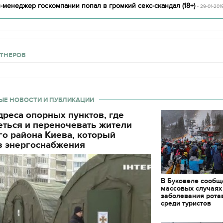
-менеджер госкомпании попал в громкий секс-скандал (18+)
- 29-01-201
ТНЕРОВ
ЫЕ НОВОСТИ И ПУБЛИКАЦИИ
реса опорных пунктов, где
еться и переночевать жители
о района Киева, который
з энергоснабжения
В Буковеле сообщ
массовых случаях
заболевания рота
среди туристов
11.10.2017 | 16:22
Времена Руси: как вы