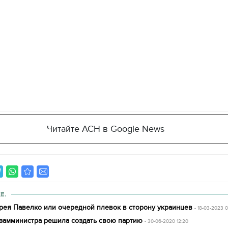
Читайте АСН в Google News
Е.
рея Павелко или очередной плевок в сторону украинцев
- 18-03-2023 
-замминистра решила создать свою партию
- 30-06-2020 12:20