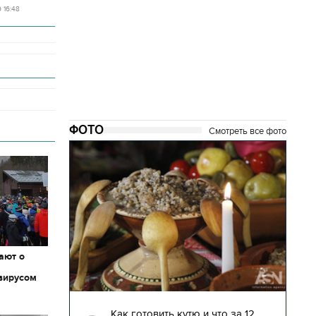
9 16:48
ФОТО
Смотреть все фото
ают о
вирусом
04.01.2018 | 17:16
глядят
Как готовить кутю и что за 12