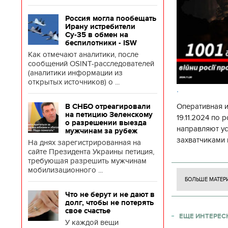
Россия могла пообещать
Ирану истребители
Су-35 в обмен на
беспилотники - ISW
Как отмечают аналитики, после
сообщений OSINT-расследователей
(аналитики информации из
открытых источников) о ...
.
Оперативная 
В СНБО отреагировали
на петицию Зеленскому
19.11.2024 по
о разрешении выезда
направляют у
мужчинам за рубеж
захватчиками 
На днях зарегистрированная на
боевого потен
сайте Президента Украины петиция,
требующая разрешить мужчинам
боевых ст
мобилизационного ...
БОЛЬШЕ МАТЕР
Что не берут и не дают в
долг, чтобы не потерять
свое счастье
ЕЩЕ ИНТЕРЕС
У каждой вещи