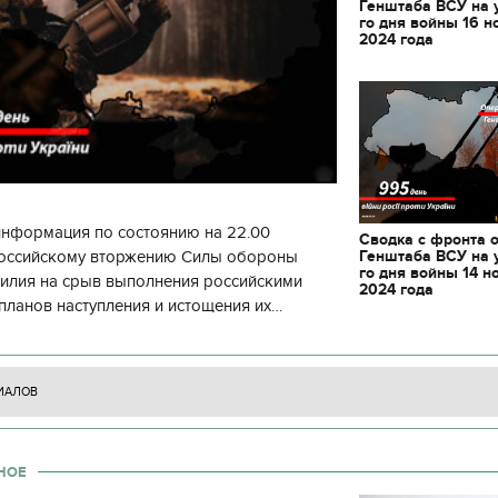
Генштаба ВСУ на 
го дня войны 16 н
2024 года
информация по состоянию на 22.00
Сводка с фронта 
Генштаба ВСУ на 
 российскому вторжению Силы обороны
го дня войны 14 н
силия на срыв выполнения российскими
2024 года
планов наступления и истощения их
циала. С начала суток произошло 130
ИАЛОВ
НОЕ