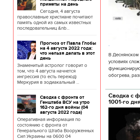
приметы на день
Сегодня, 4 августа
православные христиане почитают
память одной из самых известных
последовательниц &nb...
Прогноз от Павла Глобы
.
на 4 августа 2022 года:
что нельзя делать в этот
В Деснянском 
день
условиях слож
Знаменитый астролог говорит о
функционируют
том, что 4 августа начнется
обогрева, раз
ингрессия (то есть переход)
глава Деснянс
Меркурия в зодиакальный ...
государственн
Сводка с ф
Сводка с фронта от
1001-го дн
Генштаба ВСУ на утро
162-го дня войны (04
августа 2022 года)
Оперативная информация по
состоянию с фронта от
Генерального Штаба Вооруженных
Сил Украины на 0600 04