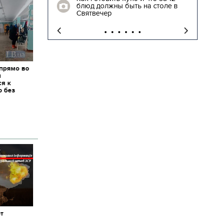
блюд должны быть на столе в
"
Святвечер
 прямо во
я
ся к
ю без
от