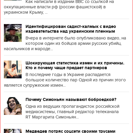
Как написали в издании BBC со ссылкой на
оккупационные власти рф (россии фашистской) в
украинском Крыму, ...
Идентифицирован садист-калмык с видео
издевательства над украинским пленным
Вчера в интернете было опубликовано видео, на
котором один из бойцов армии русских убийц,
насильников и мароде...
Шокирующая статистика измен и их причины.
Кто и почему чаще предает партнеров
В последние годы в Украине распадается
большое количество пар Одной из причин этого
является супружеские измен...
Почему Симоньян называют боброедкой?
Одна из ведущих пропагандисток российской
медиасистемы, главный редактор телеканала
RT Маргарита Симоньян...
Медведев потряс соцсети своими трусами