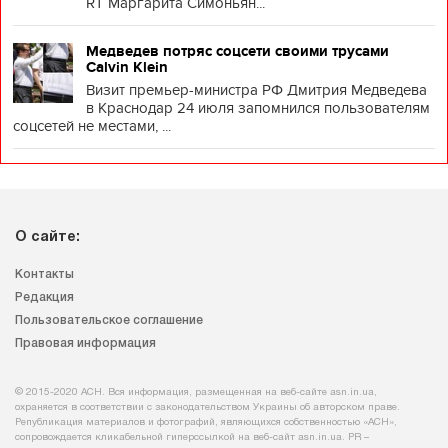
RT Маргарита Симоньян...
Медведев потряс соцсети своими трусами
Calvin Klein
Визит премьер-министра РФ Дмитрия Медведева
в Краснодар 24 июля запомнился пользователям
соцсетей не местами, ...
О сайте:
Контакты
Редакция
Пользовательское соглашение
Правовая информация
© 2015-2020 АСН. Вся информация, размещенная на веб-сайте asn.in.ua,
охраняется в соответствии с законодательством Украины об авторском праве.
Републикация материалов и фотографий, являющихся собственностью «АСН»,
сопровождается кликабельной гиперссылкой на веб-сайт asn.іn.ua. PR –