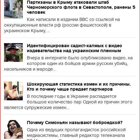
Партизаны в Крыму атаковали штаб
Черноморского флота в Севастополе, ранены 5
человек
Как написали в издании BBC со ссылкой на
оккупационные власти рф (россии фашистской) в
украинском Крыму, ...
Идентифицирован садист-калмык с видео
издевательства над украинским пленным
Вчера в интернете было опубликовано видео, на
котором один из бойцов армии русских убийц,
насильников и мароде...
Шокирующая статистика измен и их причины.
Кто и почему чаще предает партнеров
В последние годы в Украине распадается
большое количество пар Одной из причин этого
является супружеские измен...
Почему Симоньян называют боброедкой?
Одна из ведущих пропагандисток российской
медиасистемы, главный редактор телеканала