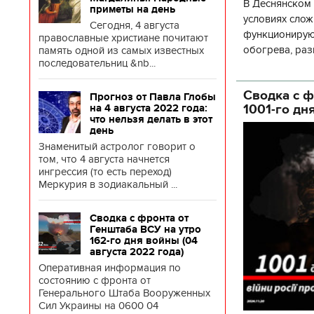
В Деснянском 
приметы на день
условиях слож
Сегодня, 4 августа
функционируют
православные христиане почитают
обогрева, раз
память одной из самых известных
последовательниц &nb...
глава Деснянс
государственн
Сводка с ф
Прогноз от Павла Глобы
1001-го дн
на 4 августа 2022 года:
что нельзя делать в этот
день
Знаменитый астролог говорит о
том, что 4 августа начнется
ингрессия (то есть переход)
Меркурия в зодиакальный ...
Сводка с фронта от
Генштаба ВСУ на утро
162-го дня войны (04
августа 2022 года)
Оперативная информация по
состоянию с фронта от
Генерального Штаба Вооруженных
Сил Украины на 0600 04