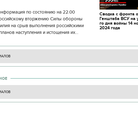
информация по состоянию на 22.00
Сводка с фронта 
Генштаба ВСУ на 
 российскому вторжению Силы обороны
го дня войны 14 н
силия на срыв выполнения российскими
2024 года
планов наступления и истощения их
циала. С начала суток произошло 130
ИАЛОВ
НОЕ
ИАЛОВ