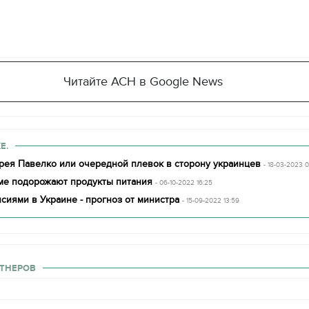
Читайте АСН в Google News
Е.
рея Павелко или очередной плевок в сторону украинцев
- 18-03-2023 
име подорожают продукты питания
- 06-10-2022 16:25
нсиями в Украине - прогноз от министра
- 15-09-2022 13:59
ТНЕРОВ