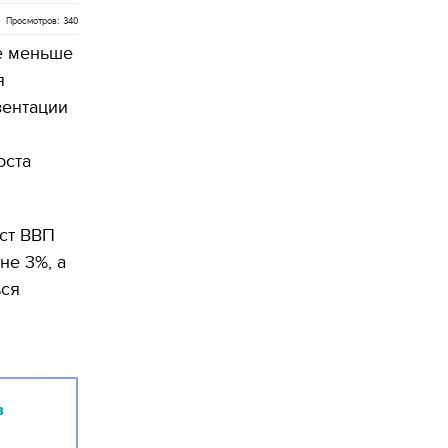
Просмотров: 340
не меньше
я
зентации
оста
ост ВВП
не 3%, а
ься
в