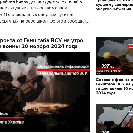
Троещина готовит
районе Киева для поддержки жителей в
декорации к фильму
худшему сценари
"Сторожевая застава
ной ситуации с теплоснабжением
энергоснабжения
 11 стационарных опорных пунктов
вернутых на базе школ. Об этом сообщил
кой районной в городе Киеве
ой а
ронта от Генштаба ВСУ на утро
я войны 20 ноября 2024 года
Сводка с фронта 
Генштаба ВСУ на 
го дня войны 16 н
2024 года