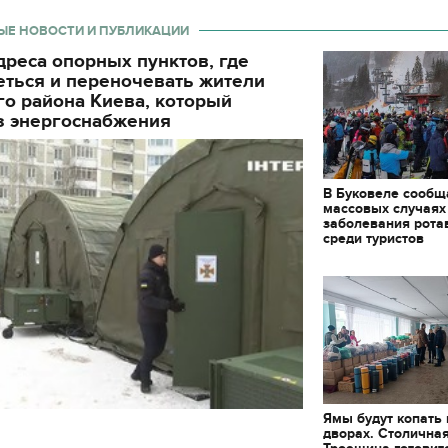
ЫЕ НОВОСТИ И ПУБЛИКАЦИИ
реса опорных пунктов, где
еться и переночевать жители
о района Киева, который
з энергоснабжения
В Буковеле сообщ
массовых случаях
заболевания рота
среди туристов
Ямы будут копать
11.10.2017 | 16:22
дворах. Столична
Времена Руси: как вы