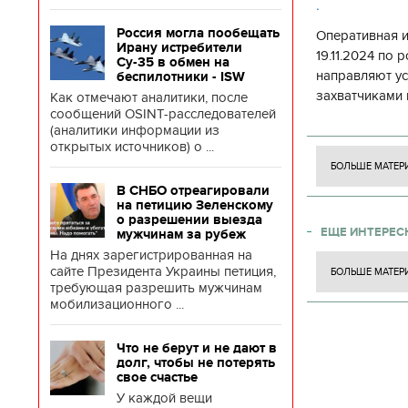
.
Россия могла пообещать
Оперативная 
Ирану истребители
19.11.2024 по
Су-35 в обмен на
направляют у
беспилотники - ISW
захватчиками 
Как отмечают аналитики, после
сообщений OSINT-расследователей
боевого потен
(аналитики информации из
боевых ст
открытых источников) о ...
БОЛЬШЕ МАТЕР
В СНБО отреагировали
на петицию Зеленскому
о разрешении выезда
ЕЩЕ ИНТЕРЕС
мужчинам за рубеж
На днях зарегистрированная на
сайте Президента Украины петиция,
БОЛЬШЕ МАТЕР
требующая разрешить мужчинам
мобилизационного ...
Что не берут и не дают в
долг, чтобы не потерять
свое счастье
У каждой вещи