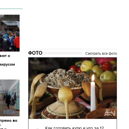
ФОТО
Смотреть все фото
ают о
вирусом
 прямо во
04.01.2018 | 17:16
я
глядят
Как готовить кутю и что за 12