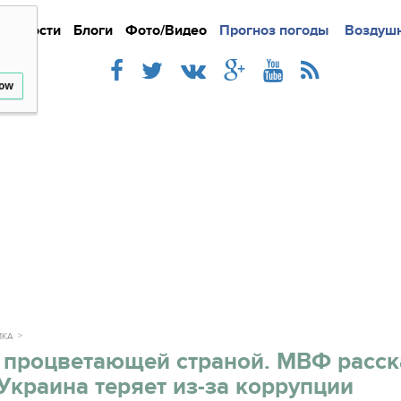
Новости
Блоги
Фото/Видео
Подробно
Прогноз погоды
Новости
Интерв
Воздушн
low
ИКА
 процветающей страной. МВФ расск
Украина теряет из-за коррупции