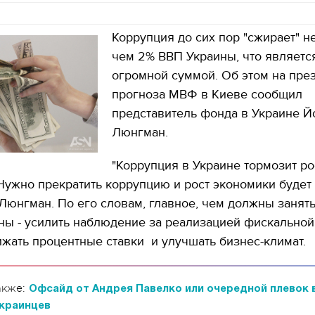
Коррупция до сих пор "сжирает" 
чем 2% ВВП Украины, что являетс
огромной суммой. Об этом на пре
прогноза МВФ в Киеве сообщил
представитель фонда в Украине Й
Люнгман.
"Коррупция в Украине тормозит р
 Нужно прекратить коррупцию и рост экономики будет 
л Люнгман. По его словам, главное, чем должны занят
ны - усилить наблюдение за реализацией фискальной
ижать процентные ставки и улучшать бизнес-климат.
акже:
Офсайд от Андрея Павелко или очередной плевок 
украинцев