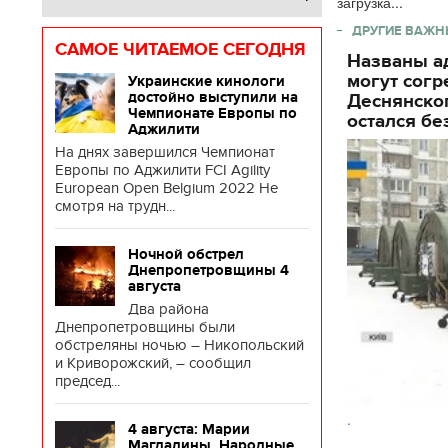
загрузка...
ДРУГИЕ ВАЖН
САМОЕ ЧИТАЕМОЕ СЕГОДНЯ
Названы ад
могут согр
Украинские кинологи
достойно выступили на
Деснянског
Чемпионате Европы по
остался бе
Аджилити
На днях завершился Чемпионат
Европы по Аджилити FCI Agility
European Open Belgium 2022 Не
смотря на трудн...
Ночной обстрел
Днепропетровщины 4
августа
Два района
Днепропетровщины были
обстреляны ночью – Никопольский
и Криворожский, – сообщил
председ...
.
4 августа: Марии
Магдалины. Народные