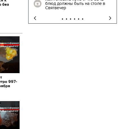
ся к
блюд должны быть на столе в
ю без
"
Святвечер
от
утро 997-
оября