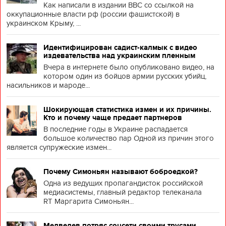
Как написали в издании BBC со ссылкой на
оккупационные власти рф (россии фашистской) в
украинском Крыму, ...
Идентифицирован садист-калмык с видео
издевательства над украинским пленным
Вчера в интернете было опубликовано видео, на
котором один из бойцов армии русских убийц,
насильников и мароде...
Шокирующая статистика измен и их причины.
Кто и почему чаще предает партнеров
В последние годы в Украине распадается
большое количество пар Одной из причин этого
является супружеские измен...
Почему Симоньян называют боброедкой?
Одна из ведущих пропагандисток российской
медиасистемы, главный редактор телеканала
RT Маргарита Симоньян...
Медведев потряс соцсети своими трусами