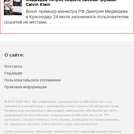
Calvin Klein
Визит премьер-министра РФ Дмитрия Медведева
в Краснодар 24 июля запомнился пользователям
соцсетей не местами, ...
О сайте:
Контакты
Редакция
Пользовательское соглашение
Правовая информация
© 2015-2020 АСН. Вся информация, размещенная на веб-сайте asn.in.ua,
охраняется в соответствии с законодательством Украины об авторском праве.
Републикация материалов и фотографий, являющихся собственностью «АСН»,
сопровождается кликабельной гиперссылкой на веб-сайт asn.іn.ua. PR –
материалы, которые отмечены этим знаком, размещены на правах рекламы.
За содержание рекламы ответственность несут рекламодатели.
Любое копирование, публикация, перепечатка или следующее распространение