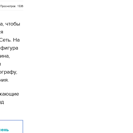
Просмотров: 1536
а, чтобы
ия
Сеть. На
 фигура
ина,
и
ографу,
ния.
ужающие
яд
сень