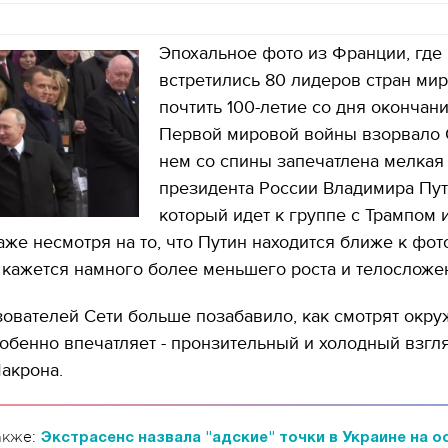
Эпохальное фото из Франции, где
встретились 80 лидеров стран мир
почтить 100-летие со дня окончан
Первой мировой войны взорвало 
нем со спины запечатлена мелкая
президента России Владимира Пут
который идет к группе с Трампом 
же несмотря на то, что Путин находится ближе к фот
 кажется намного более меньшего роста и телосложе
зователей Сети больше позабавило, как смотрят окр
собенно впечатляет - пронзительный и холодный взгл
Макрона.
акже:
Экстрасенс назвала "адские" точки в Украине на о