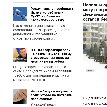
Названы ад
Россия могла пообещать
могут согр
Ирану истребители
Деснянског
Су-35 в обмен на
остался бе
беспилотники - ISW
Как отмечают аналитики, после
сообщений OSINT-расследователей
(аналитики информации из
открытых источников) о ...
В СНБО отреагировали
на петицию Зеленскому
о разрешении выезда
мужчинам за рубеж
На днях зарегистрированная на
сайте Президента Украины петиция,
требующая разрешить мужчинам
мобилизационного ...
.
Что не берут и не дают в
долг, чтобы не потерять
В Деснянском 
свое счастье
условиях слож
У каждой вещи