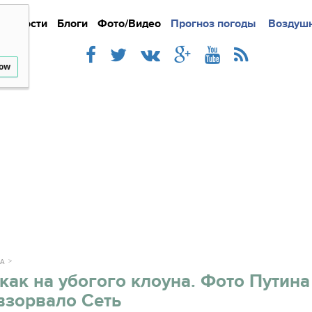
Новости
Блоги
Фото/Видео
Подробно
Прогноз погоды
Новости
Интерв
Воздушн
low
КА
как на убогого клоуна. Фото Путина
взорвало Сеть