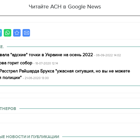
декорации к фильму
Читайте АСН в Google News
"Сторожевая застава"
Е.
вала "адские" точки в Украине на осень 2022
- 06-09-2022 14:02
ова горит собор
- 18-07-2020 12:14
Расстрел Райшарда Брукса "ужасная ситуация, но вы не можете
я полиции"
- 21-06-2020 13:30
ТНЕРОВ
ЫЕ НОВОСТИ И ПУБЛИКАЦИИ