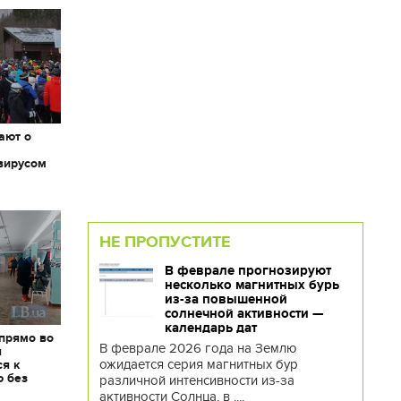
ают о
вирусом
НЕ ПРОПУСТИТЕ
В феврале прогнозируют
несколько магнитных бурь
из-за повышенной
солнечной активности —
календарь дат
 прямо во
В феврале 2026 года на Землю
я
ожидается серия магнитных бур
ся к
ю без
различной интенсивности из-за
активности Солнца, в ....