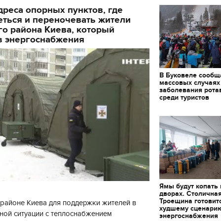
реса опорных пунктов, где
еться и переночевать жители
о района Киева, который
з энергоснабжения
В Буковеле сообщ
массовых случаях
заболевания рота
среди туристов
Ямы будут копать
дворах. Столична
Троещина готовит
районе Киева для поддержки жителей в
худшему сценари
ной ситуации с теплоснабжением
энергоснабжения