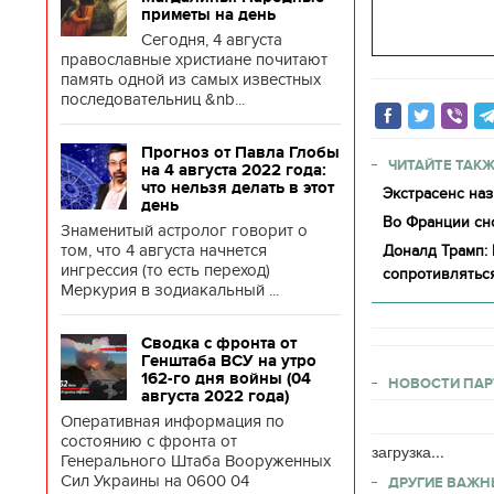
приметы на день
Сегодня, 4 августа
православные христиане почитают
память одной из самых известных
последовательниц &nb...
Прогноз от Павла Глобы
ЧИТАЙТЕ ТАКЖ
на 4 августа 2022 года:
что нельзя делать в этот
Экстрасенс наз
день
Во Франции сн
Знаменитый астролог говорит о
том, что 4 августа начнется
Доналд Трамп: 
ингрессия (то есть переход)
сопротивлятьс
Меркурия в зодиакальный ...
Сводка с фронта от
Генштаба ВСУ на утро
162-го дня войны (04
НОВОСТИ ПАР
августа 2022 года)
Оперативная информация по
состоянию с фронта от
загрузка...
Генерального Штаба Вооруженных
Сил Украины на 0600 04
ДРУГИЕ ВАЖН