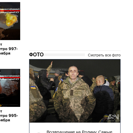
от
утро 997-
оября
ФОТО
Смотреть все фото
от
утро 995-
оября
22.12.2017 | 11:01
ину. Самые
Фестиваль на Певческом поле: