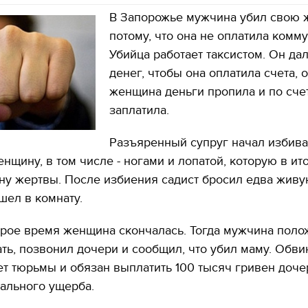
В Запорожье мужчина убил свою 
потому, что она не оплатила комму
Убийца работает таксистом. Он да
денег, чтобы она оплатила счета, 
женщина деньги пропила и по сче
заплатила.
Разъяренный супруг начал избива
нщину, в том числе - ногами и лопатой, которую в ит
ну жертвы. После избиения садист бросил едва живу
шел в комнату.
орое время женщина скончалась. Тогда мужчина поло
ать, позвонил дочери и сообщил, что убил маму. Обв
ет тюрьмы и обязан выплатить 100 тысяч гривен доче
ального ущерба.