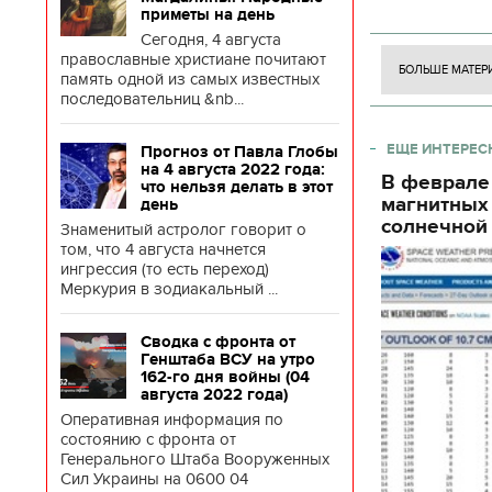
боевого потен
декорации к фильму
приметы на день
"Сторожевая застава"
боевых ст
Сегодня, 4 августа
православные христиане почитают
БОЛЬШЕ МАТЕР
память одной из самых известных
последовательниц &nb...
ЕЩЕ ИНТЕРЕС
Прогноз от Павла Глобы
на 4 августа 2022 года:
В феврале
что нельзя делать в этот
магнитных
день
солнечной 
Знаменитый астролог говорит о
том, что 4 августа начнется
ингрессия (то есть переход)
Меркурия в зодиакальный ...
Сводка с фронта от
Генштаба ВСУ на утро
162-го дня войны (04
августа 2022 года)
Оперативная информация по
состоянию с фронта от
Генерального Штаба Вооруженных
Сил Украины на 0600 04