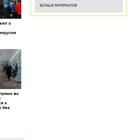
БОЛЬШЕ МАТЕРИАЛОВ
ают о
вирусом
 прямо во
я
ся к
ю без