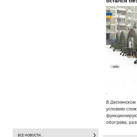
остался бе
.
В Деснянском 
условиях слож
функционируют
обогрева, раз
глава Деснянс
государственн
ВСЕ НОВОСТИ...