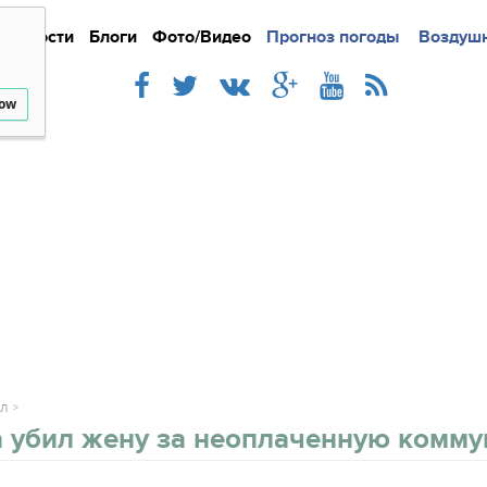
Новости
Блоги
Фото/Видео
Подробно
Прогноз погоды
Новости
Интерв
Воздушн
low
АЛ
 убил жену за неоплаченную комму