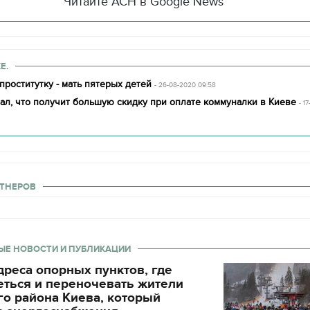
Читайте АСН в Google News
Е.
проститутку - мать пятерых детей
- 26-08-2020 09:58
ал, что получит большую скидку при оплате коммуналки в Киеве
- 1
ТНЕРОВ
ЫЕ НОВОСТИ И ПУБЛИКАЦИИ
реса опорных пунктов, где
еться и переночевать жители
о района Киева, который