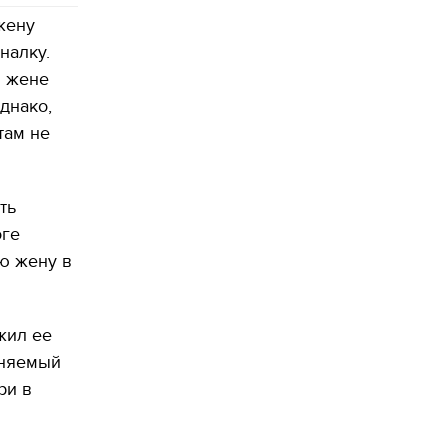
жену
налку.
л жене
однако,
там не
ть
оге
ю жену в
жил ее
иняемый
ри в