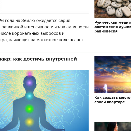
6 года на Землю ожидается серия
Руническая медит
достижения душе
 различной интенсивности из-за активности
равновесия
 числе корональных выбросов и
тра, влияющих на магнитное поле планеты.
нозу космической погоды, геомагнитная
акр: как достичь внутренней
Как создать место
своей квартире