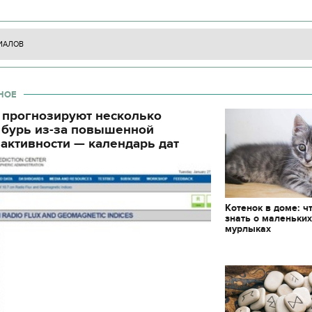
циала. С начала суток произошло 130
блюд должны быть на столе в
трогательные кадры 
Святвечер
освобожденных зало
ИАЛОВ
НОЕ
 прогнозируют несколько
 бурь из-за повышенной
активности — календарь дат
Котенок в доме: ч
знать о маленьки
мурлыках