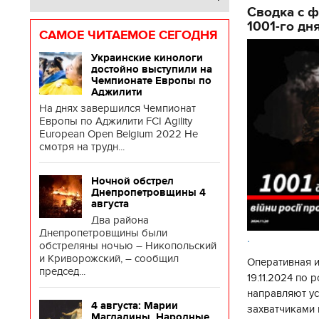
Сводка с ф
1001-го дн
САМОЕ ЧИТАЕМОЕ СЕГОДНЯ
Украинские кинологи
достойно выступили на
Чемпионате Европы по
Аджилити
На днях завершился Чемпионат
Европы по Аджилити FCI Agility
European Open Belgium 2022 Не
смотря на трудн...
Ночной обстрел
Днепропетровщины 4
августа
Два района
Днепропетровщины были
.
обстреляны ночью – Никопольский
и Криворожский, – сообщил
Оперативная 
председ...
19.11.2024 по
направляют у
11.10.2017 | 16:22
4 августа: Марии
захватчиками 
Времена Руси: как выглядят
К
Магдалины. Народные