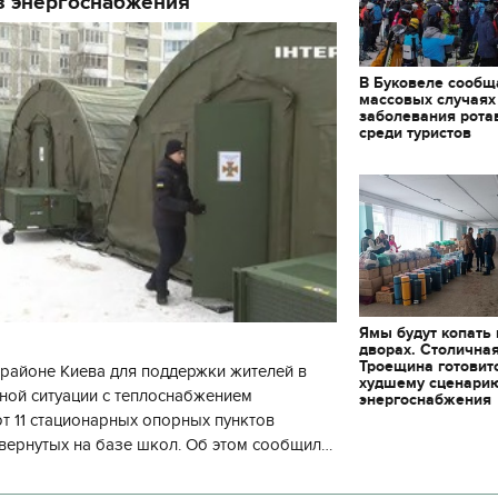
з энергоснабжения
В Буковеле сообщ
массовых случаях
заболевания рота
среди туристов
Ямы будут копать
дворах. Столична
Троещина готовит
районе Киева для поддержки жителей в
худшему сценари
ной ситуации с теплоснабжением
энергоснабжения
 11 стационарных опорных пунктов
вернутых на базе школ. Об этом сообщил
кой районной в городе Киеве
ой а