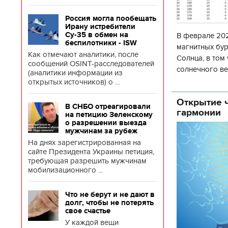
Россия могла пообещать
Ирану истребители
Су-35 в обмен на
В феврале 202
беспилотники - ISW
магнитных бур
Как отмечают аналитики, после
Солнца, в том
сообщений OSINT-расследователей
солнечного ве
(аналитики информации из
Согласно прог
открытых источников) о ...
об
Открытие ч
В СНБО отреагировали
гармонии
на петицию Зеленскому
о разрешении выезда
мужчинам за рубеж
На днях зарегистрированная на
сайте Президента Украины петиция,
требующая разрешить мужчинам
мобилизационного ...
Что не берут и не дают в
долг, чтобы не потерять
свое счастье
У каждой вещи