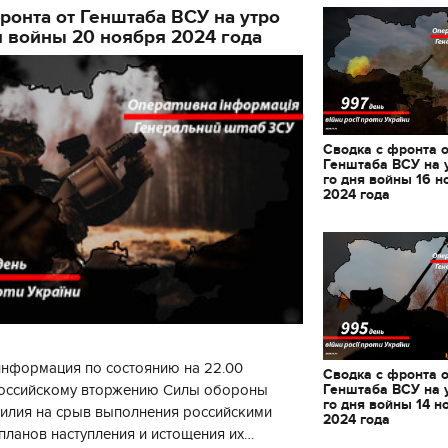
ронта от Генштаба ВСУ на утро
я войны 20 ноября 2024 года
Сводка с фронта 
Генштаба ВСУ на 
го дня войны 16 н
2024 года
информация по состоянию на 22.00
Сводка с фронта 
Генштаба ВСУ на 
 российскому вторжению Силы обороны
го дня войны 14 н
силия на срыв выполнения российскими
2024 года
04.01.2018 | 17:16
28.12.2017 | 14:17
планов наступления и истощения их
ак готовить кутю и что за 12
Возвращение на Род