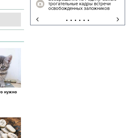
встречи
спуститься с горки в
жников
"Ледниковый период"
то нужно
х