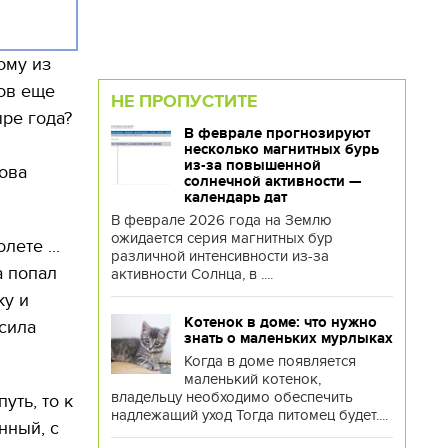
ому из
ков еще
НЕ ПРОПУСТИТЕ
ыре года?
В феврале прогнозируют
несколько магнитных бурь
из-за повышенной
дова
солнечной активности —
календарь дат
В феврале 2026 года на Землю
ожидается серия магнитных бур
ете ...
различной интенсивности из-за
а попал
активности Солнца, в ....
ку и
Котенок в доме: что нужно
 сила
знать о маленьких мурлыках
Когда в доме появляется
маленький котенок,
владельцу необходимо обеспечить
уть, то к
надлежащий уход Тогда питомец будет....
нный, с