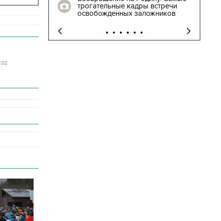
 столе в
трогательные кадры встречи
освобожденных заложников
7:02