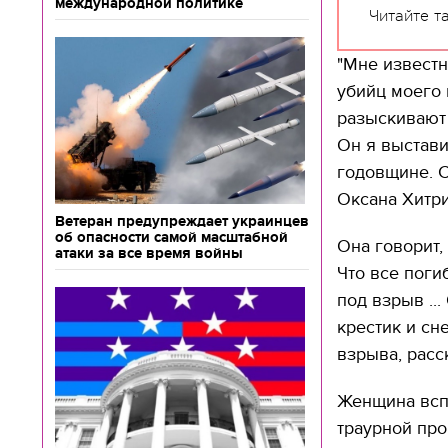
международной политике
Читайте т
"Мне известн
убийц моего 
разыскивают 
Он я выстави
годовщине. С
Оксана Хитри
Ветеран предупреждает украинцев
об опасности самой масштабной
Она говорит,
атаки за все время войны
Что все поги
под взрыв ..
крестик и сн
взрыва, расс
Женщина вспо
траурной про