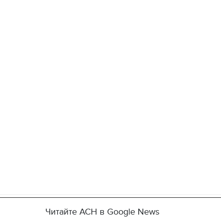
11.10.2017 | 16:22
04.01.2018 | 17:16
Читайте АСН в Google News
Времена Руси: как выглядят
Как готовить кутю и ч