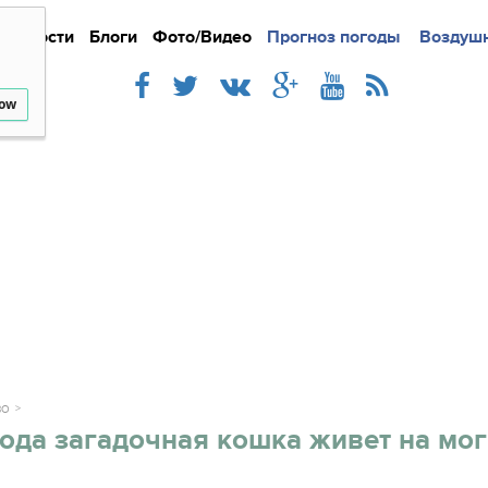
Новости
Блоги
Фото/Видео
Подробно
Прогноз погоды
Новости
Интерв
Воздушн
low
ВО
ода загадочная кошка живет на мо