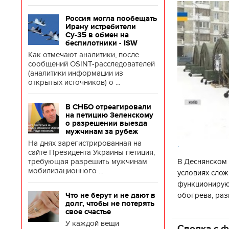
Россия могла пообещать
Ирану истребители
Су-35 в обмен на
беспилотники - ISW
Как отмечают аналитики, после
сообщений OSINT-расследователей
(аналитики информации из
открытых источников) о ...
В СНБО отреагировали
на петицию Зеленскому
о разрешении выезда
мужчинам за рубеж
На днях зарегистрированная на
.
сайте Президента Украины петиция,
В Деснянском 
требующая разрешить мужчинам
мобилизационного ...
условиях слож
функционируют
обогрева, раз
Что не берут и не дают в
долг, чтобы не потерять
глава Деснянс
свое счастье
государственн
У каждой вещи
Сводка с ф