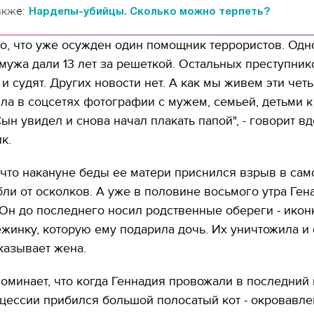
акже:
Нардепы-убийцы. Сколько можно терпеть?
о, что уже осужден один помощник террористов. Одн
мужа дали 13 лет за решеткой. Остальных преступни
и судят. Других новости нет. А как мы живем эти чет
ла в соцсетях фотографии с мужем, семьей, детьми к
ын увидел и снова начал плакать папой", - говорит в
к.
 что накануне беды ее матери приснился взрыв в самол
бли от осколков. А уже в половине восьмого утра Ген
. Он до последнего носил родственные обереги - икон
ежинку, которую ему подарила дочь. Их уничтожила и
казывает жена.
минает, что когда Геннадия провожали в последний п
цессии прибился большой полосатый кот - окровавле