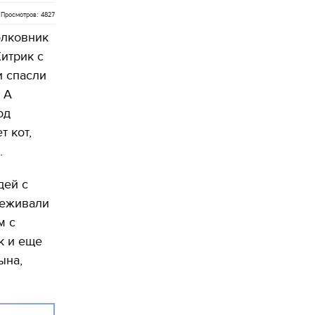
Просмотров: 4827
олковник
итрик с
и спасли
 А
од
 кот,
.
дей с
леживали
м с
к и еще
ына,