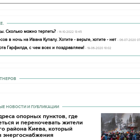
декорации к фильму
блюд должны быть на
"Сторожевая застава"
Святвечер
Е.
ы. Сколько можно терпеть?
- 14-10-2022 13:45
сов в ночь на Ивана Купалу. Хотите - верьте, хотите - нет
- 06-07-2020 0
ота Гарфилда, с чем всех и поздравляем!
- 19-06-2020 10:02
ТНЕРОВ
ЫЕ НОВОСТИ И ПУБЛИКАЦИИ
реса опорных пунктов, где
еться и переночевать жители
о района Киева, который
з энергоснабжения