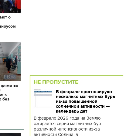
ают о
вирусом
НЕ ПРОПУСТИТЕ
 прямо во
я
В феврале прогнозируют
ся к
несколько магнитных бурь
ю без
из-за повышенной
солнечной активности —
календарь дат
В феврале 2026 года на Землю
ожидается серия магнитных бур
различной интенсивности из-за
активности Солнца, в ....