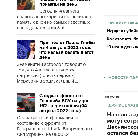
приметы на день
Сегодня, 4 августа
православные христиане почитают
память одной из самых известных
ЧИТАЙТЕ ТАКЖ
последовательниц &nb...
Нардепы-убийц
Как отогнать бе
Прогноз от Павла Глобы
19 июня день к
на 4 августа 2022 года:
что нельзя делать в этот
день
Знаменитый астролог говорит о
том, что 4 августа начнется
ингрессия (то есть переход)
НОВОСТИ ПАР
Меркурия в зодиакальный ...
Сводка с фронта от
загрузка...
Генштаба ВСУ на утро
ДРУГИЕ ВАЖН
162-го дня войны (04
августа 2022 года)
Названы ад
Оперативная информация по
могут согр
состоянию с фронта от
Деснянског
Генерального Штаба Вооруженных
остался бе
Сил Украины на 0600 04