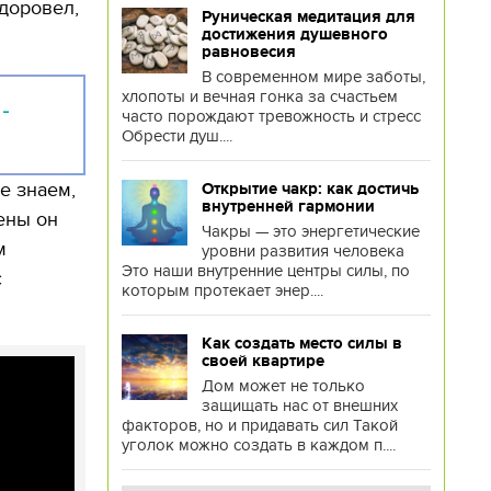
доровел,
Руническая медитация для
достижения душевного
равновесия
В современном мире заботы,
хлопоты и вечная гонка за счастьем
 -
часто порождают тревожность и стресс
Обрести душ....
не знаем,
Открытие чакр: как достичь
внутренней гармонии
Гены он
Чакры — это энергетические
м
уровни развития человека
Это наши внутренние центры силы, по
с
которым протекает энер....
Как создать место силы в
своей квартире
Дом может не только
защищать нас от внешних
факторов, но и придавать сил Такой
уголок можно создать в каждом п....