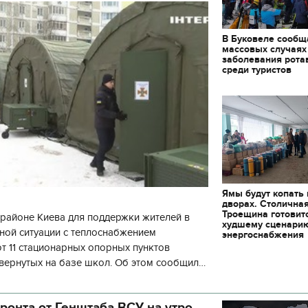
В Буковеле сообщ
массовых случаях
заболевания рота
среди туристов
Ямы будут копать
дворах. Столична
Троещина готовит
районе Киева для поддержки жителей в
худшему сценари
ной ситуации с теплоснабжением
энергоснабжения
 11 стационарных опорных пунктов
вернутых на базе школ. Об этом сообщил
кой районной в городе Киеве
ой а
ронта от Генштаба ВСУ на утро