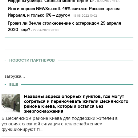
Нардепы-убийцы. Сколько можно терпеть?
- 14-10-2022 13:45
Итоги опроса NEWSru.co.il: 49% считают Россию врагом
Израиля, и только 6% – другом
- 18-08-2022 10:02
Грозит ли Земле столкновение с астероидом 29 апреля
2020 года?
- 22-04-2020 23:00
НОВОСТИ ПАРТНЕРОВ
загрузка...
ЕЩЕ
Названы адреса опорных пунктов, где могут
согреться и переночевать жители Деснянского
района Киева, который остался без
энергоснабжения
В Деснянском районе Киева для поддержки жителей в
условиях сложной ситуации с теплоснабжением
функционируют 11...