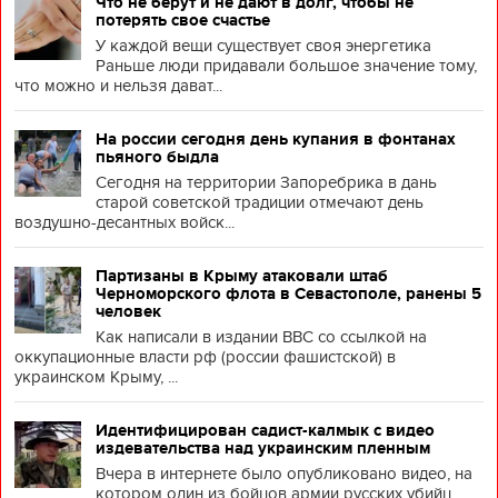
Что не берут и не дают в долг, чтобы не
потерять свое счастье
У каждой вещи существует своя энергетика
Раньше люди придавали большое значение тому,
что можно и нельзя дават...
На россии сегодня день купания в фонтанах
пьяного быдла
Сегодня на территории Запоребрика в дань
старой советской традиции отмечают день
воздушно-десантных войск...
Партизаны в Крыму атаковали штаб
Черноморского флота в Севастополе, ранены 5
человек
Как написали в издании BBC со ссылкой на
оккупационные власти рф (россии фашистской) в
украинском Крыму, ...
Идентифицирован садист-калмык с видео
издевательства над украинским пленным
Вчера в интернете было опубликовано видео, на
котором один из бойцов армии русских убийц,