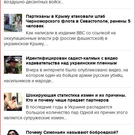
воздушно-десантных войск...
Партизаны в Крыму атаковали штаб
Черноморского флота в Севастополе, ранены 5
человек
Как написали в издании BBC со ссылкой на
оккупационные власти рф (россии фашистской) в
украинском Крыму, ...
Идентифицирован садист-калмык с видео
издевательства над украинским пленным
Вчера в интернете было опубликовано видео, на
котором один из бойцов армии русских убийц,
насильников и мароде...
Шокирующая статистика измен и их причины.
Кто и почему чаще предает партнеров
В последние годы в Украине распадается
большое количество пар Одной из причин этого
является супружеские измен...
Почему Симоньян называют боброедкой?