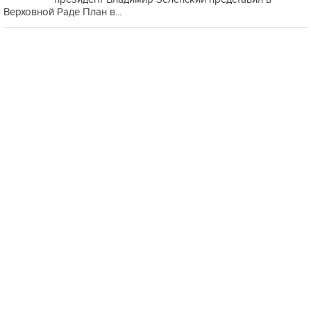
Верховной Раде План в...