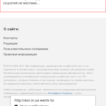
соцсетей не местами, ...
О сайте:
Контакты
Редакция
Пользовательское соглашение
Правовая информация
© 2015-2020 АСН. Вся информация, размещенная на веб-сайте asn.in.ua,
охраняется в соответствии с законодательством Украины об авторском праве.
Републикация материалов и фотографий, являющихся собственностью «АСН»,
сопровождается кликабельной гиперссылкой на веб-сайт asn.іn.ua. PR –
материалы, которые отмечены этим знаком, размещены на правах рекламы.
За содержание рекламы ответственность несут рекламодатели.
Любое копирование, публикация, перепечатка или следующее распространение
информации, содержащей ссылку на
«Интерфакс-Украина»
, строго
запрещается.
http://asn.in.ua wants to: