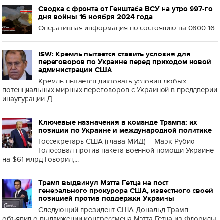
Сводка с фронта от Генштаба ВСУ на утро 997-го
дня войны 16 ноября 2024 года
Оперативная информация по состоянию на 0800 16
ISW: Кремль пытается ставить условия для
переговоров по Украине перед приходом новой
администрации США
Кремль пытается диктовать условия любых
потенциальных мирных переговоров с Украиной в преддверии
инаугурации Д...
Ключевые назначения в команде Трампа: их
позиции по Украине и международной политике
Госсекретарь США (глава МИД) – Марк Рубио
Голосовал против пакета военной помощи Украине
на $61 млрд Говорил,...
Трамп выдвинул Мэтта Гетца на пост
генерального прокурора США, известного своей
позицией против поддержки Украины
Следующий президент США Дональд Трамп
объявил о выдвижении конгрессмена Мэтта Гетца из Флориды