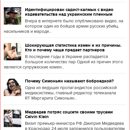
Идентифицирован садист-калмык с видео
издевательства над украинским пленным
Вчера в интернете было опубликовано видео, на
котором один из бойцов армии русских убийц,
насильников и мароде...
Шокирующая статистика измен и их причины.
Кто и почему чаще предает партнеров
В последние годы в Украине распадается
большое количество пар Одной из причин этого
является супружеские измен...
Почему Симоньян называют боброедкой?
Одна из ведущих пропагандисток российской
медиасистемы, главный редактор телеканала
RT Маргарита Симоньян...
Медведев потряс соцсети своими трусами
Calvin Klein
Визит премьер-министра РФ Дмитрия Медведева
в Краснодар 24 июля запомнился пользователям