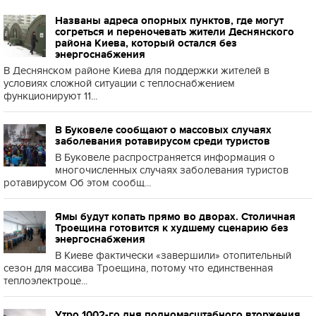
Названы адреса опорных пунктов, где могут
согреться и переночевать жители Деснянского
района Киева, который остался без
энергоснабжения
В Деснянском районе Киева для поддержки жителей в
условиях сложной ситуации с теплоснабжением
функционируют 11...
В Буковеле сообщают о массовых случаях
заболевания ротавирусом среди туристов
В Буковеле распространяется информация о
многочисленных случаях заболевания туристов
ротавирусом Об этом сообщ...
Ямы будут копать прямо во дворах. Столичная
Троещина готовится к худшему сценарию без
энергоснабжения
В Киеве фактически «завершили» отопительный
сезон для массива Троещина, потому что единственная
теплоэлектроце...
Утро 1002-го дня полномасштабного вторжения.