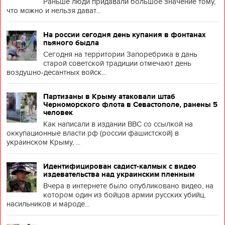
Раньше люди придавали большое значение тому,
что можно и нельзя дават...
На россии сегодня день купания в фонтанах
пьяного быдла
Сегодня на территории Запоребрика в дань
старой советской традиции отмечают день
воздушно-десантных войск...
Партизаны в Крыму атаковали штаб
Черноморского флота в Севастополе, ранены 5
человек
Как написали в издании BBC со ссылкой на
оккупационные власти рф (россии фашистской) в
украинском Крыму, ...
Идентифицирован садист-калмык с видео
издевательства над украинским пленным
Вчера в интернете было опубликовано видео, на
котором один из бойцов армии русских убийц,
насильников и мароде...