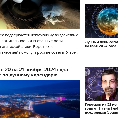
к подвергается негативному воздействию:
здражительность и внезапные боли —
Лунный день сего
ноября 2024 года
гетической атаки. Бороться с
 энергией помогут простые советы. У всех
нты, когда «что-то идет не так», начин
 с 20 на 21 ноября 2024 года:
е по лунному календарю
Гороскоп на 21 но
года от Павла Гло
всех знаков Зоди