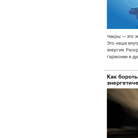
Чакры — это э
Это наши внут
энергия. Раск
гармонии и ду
чакр закрыта,
Как бороть
энергетич