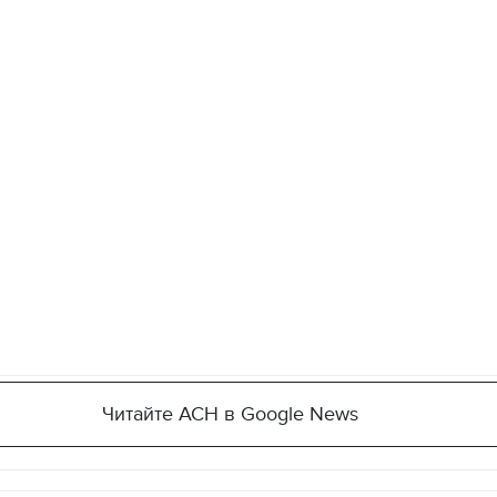
11.10.2017 | 16:22
Времена Руси: как вы
декорации к фильму
"Сторожевая застава
Читайте АСН в Google News