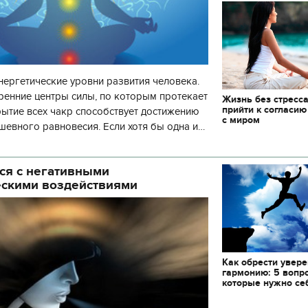
нергетические уровни развития человека.
ренние центры силы, по которым протекает
Жизнь без стресса
прийти к согласию
рытие всех чакр способствует достижению
с миром
шевного равновесия. Если хотя бы одна и
 то развитие человека пр
ся с негативными
ескими воздействиями
Как обрести увере
гармонию: 5 вопр
которые нужно се