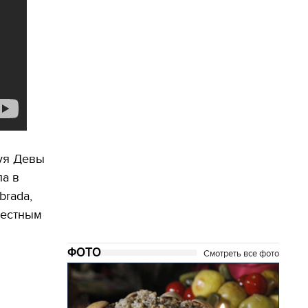
туя Девы
ла в
brada,
местным
ФОТО
Смотреть все фото