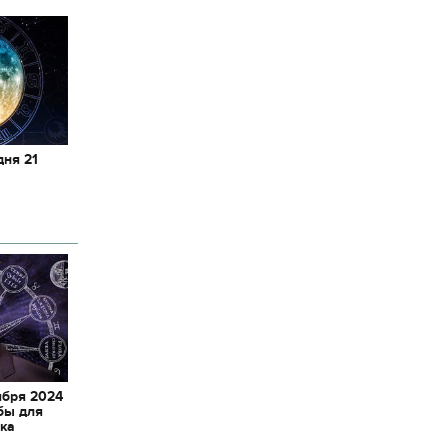
дня 21
ября 2024
бы для
ака