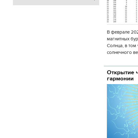
В феврале 202
магнитных бур
Солнца, в том
солнечного ве
Согласно прог
об
Открытие ч
гармонии