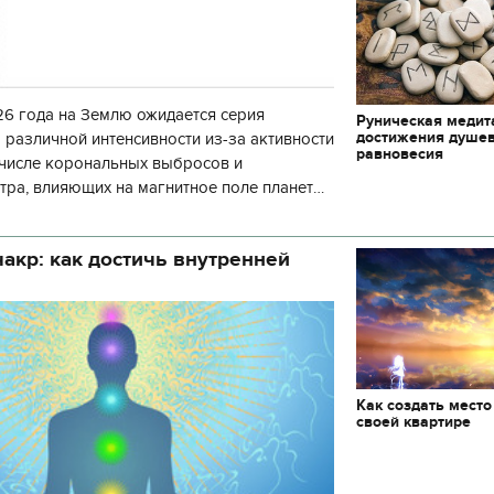
6 года на Землю ожидается серия
Руническая медит
достижения душе
 различной интенсивности из-за активности
равновесия
 числе корональных выбросов и
тра, влияющих на магнитное поле планеты.
нозу космической погоды, геомагнитная
акр: как достичь внутренней
Как создать место
своей квартире