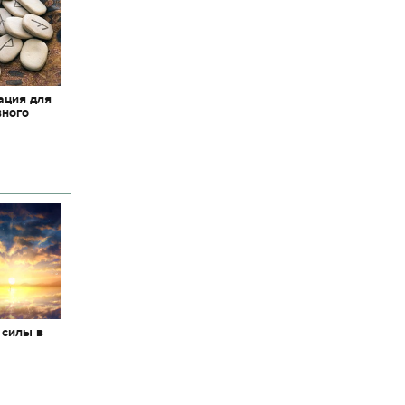
ация для
вного
 силы в