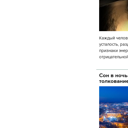
Каждый челове
усталость, ра
признаки энер
отрицательной
случаются моме
Сон в ночь
толковани