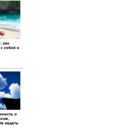
: как
 с собой и
нность и
осов,
бе задать