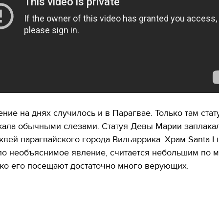
ние на днях случилось и в Парагвае. Только там ста
кала обычными слезами. Статуя Девы Марии заплака
квей парагвайского города Вильяррика. Храм Santa Li
ло необъяснимое явление, считается небольшим по 
ако его посещают достаточно много верующих.