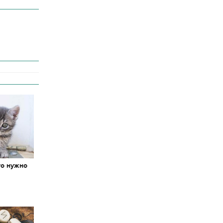
то нужно
х