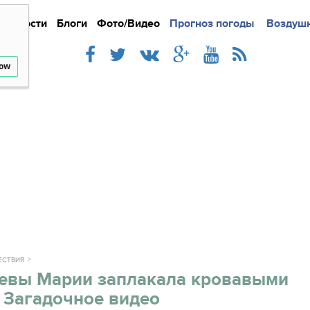
Новости
Блоги
Фото/Видео
Подробно
Прогноз погоды
Новости
Интерв
Воздушн
low
ЕСТВИЯ
Девы Марии заплакала кровавыми
 Загадочное видео