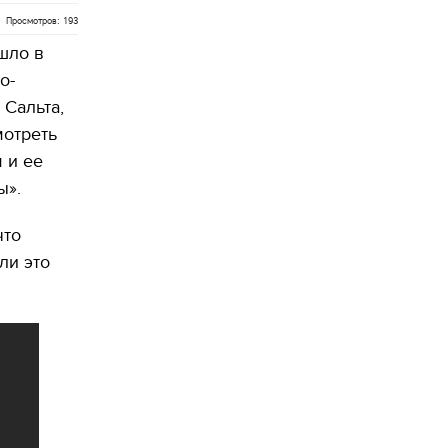
Просмотров: 193
шло в
о-
 Сальта,
мотреть
м и ее
ы».
что
ли это