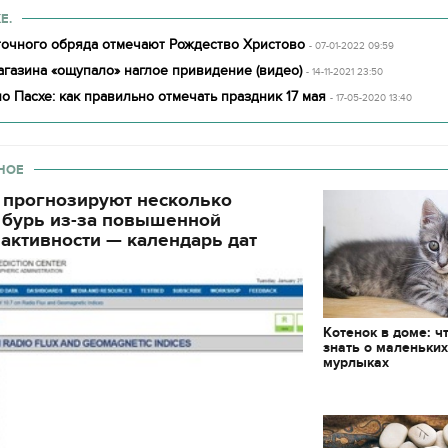
Е.
точного обряда отмечают Рождество Христово
- 07-01-2022 09:59
газина «ощупало» наглое привидение (видео)
- 14-11-2021 23:50
о Пасхе: как правильно отмечать праздник 17 мая
- 17-05-2020 13:40
НОЕ
 прогнозируют несколько
 бурь из-за повышенной
активности — календарь дат
Котенок в доме: ч
знать о маленьки
мурлыках