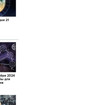
дня 21
ября 2024
бы для
ака