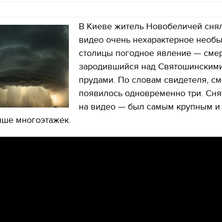
В Киеве житель Новобеличей сня
видео очень нехарактерное необ
столицы погодное явление — смер
зародившийся над Святошинским
прудами. По словам свидетеля, с
появилось одновременно три. Сн
на видео — был самым крупным и
ыше многоэтажек.