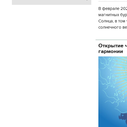
В феврале 202
магнитных бур
Солнца, в том
солнечного ве
Согласно прог
об
Открытие ч
гармонии