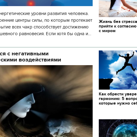
нергетические уровни развития человека.
ренние центры силы, по которым протекает
Жизнь без стресса
прийти к согласию
рытие всех чакр способствует достижению
с миром
шевного равновесия. Если хотя бы одна и
 то развитие человека пр
ся с негативными
ескими воздействиями
Как обрести увере
гармонию: 5 вопр
которые нужно се