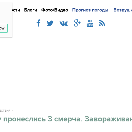
Новости
Блоги
Фото/Видео
Подробно
Прогноз погоды
Новости
Интерв
Воздушн
low
ЕСТВИЯ
у пронеслись 3 смерча. Заворажив