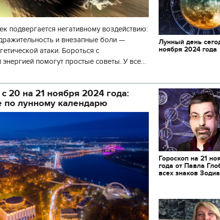
к подвергается негативному воздействию:
здражительность и внезапные боли —
Лунный день сего
ноября 2024 года
гетической атаки. Бороться с
 энергией помогут простые советы. У всех
нты, когда «что-то идет не так», начин
 с 20 на 21 ноября 2024 года:
е по лунному календарю
Гороскоп на 21 но
года от Павла Гло
всех знаков Зоди