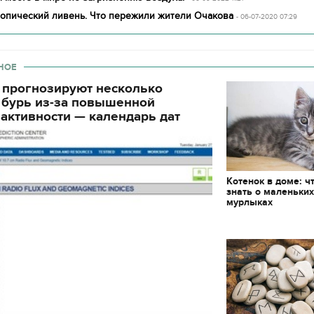
тропический ливень. Что пережили жители Очакова
- 06-07-2020 07:29
НОЕ
 прогнозируют несколько
 бурь из-за повышенной
активности — календарь дат
Котенок в доме: ч
знать о маленьки
мурлыках