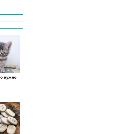
то нужно
х