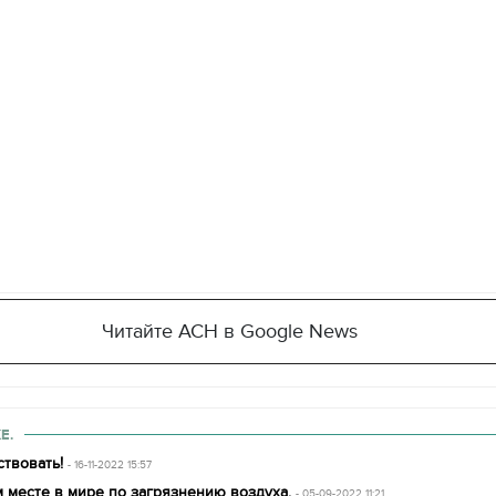
11.10.2017 | 16:22
Времена Руси: как вы
декорации к фильму
"Сторожевая застава
Читайте АСН в Google News
Е.
твовать!
- 16-11-2022 15:57
 месте в мире по загрязнению воздуха.
- 05-09-2022 11:21