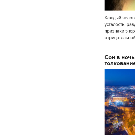
Каждый челове
усталость, ра
признаки энер
отрицательной
случаются моме
Сон в ночь
толковани