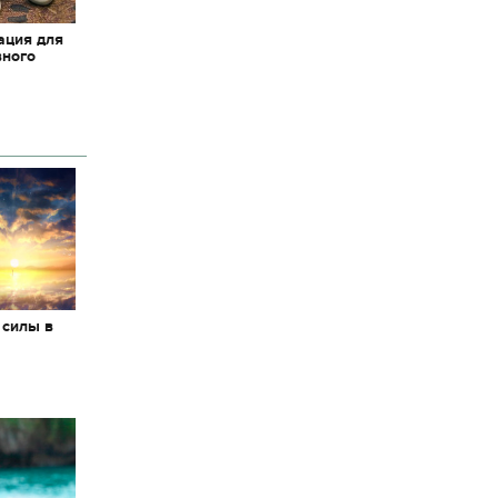
ация для
вного
 силы в