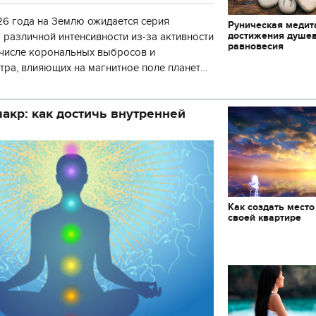
6 года на Землю ожидается серия
Руническая медит
достижения душе
 различной интенсивности из-за активности
равновесия
 числе корональных выбросов и
тра, влияющих на магнитное поле планеты.
нозу космической погоды, геомагнитная
акр: как достичь внутренней
Как создать место
своей квартире