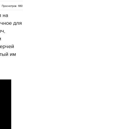
Просмотров: 660
л на
ычное для
ч,
и
мерчей
ятый им