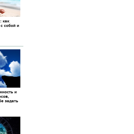
: как
 с собой и
нность и
осов,
бе задать