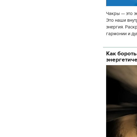
Чакры — это э
Это наши внут
энергия. Раск
гармонии и ду
чакр закрыта,
Как бороть
энергетич