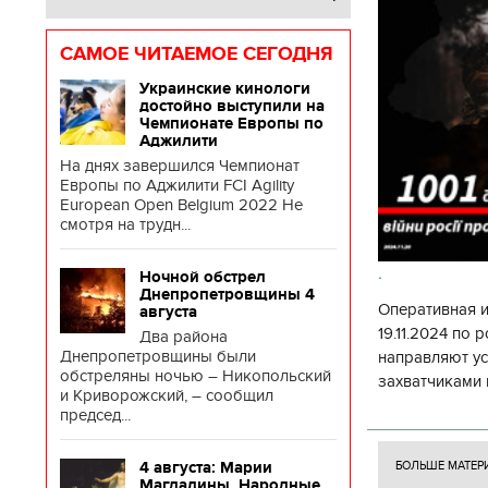
САМОЕ ЧИТАЕМОЕ СЕГОДНЯ
Украинские кинологи
достойно выступили на
Чемпионате Европы по
Аджилити
На днях завершился Чемпионат
Европы по Аджилити FCI Agility
European Open Belgium 2022 Не
смотря на трудн...
.
Ночной обстрел
Днепропетровщины 4
Оперативная 
августа
19.11.2024 по
Два района
Днепропетровщины были
направляют у
обстреляны ночью – Никопольский
захватчиками 
и Криворожский, – сообщил
боевого потен
председ...
боевых ст
4 августа: Марии
БОЛЬШЕ МАТЕР
Магдалины. Народные