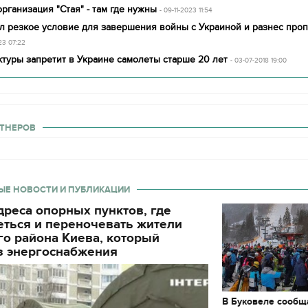
рганизация "Стая" - там где нужны
- 09-11-2023 11:54
л резкое условие для завершения войны с Украиной и разнес проп
23 07:22
туры запретит в Украине самолеты старше 20 лет
- 03-07-2018 19:00
ТНЕРОВ
ЫЕ НОВОСТИ И ПУБЛИКАЦИИ
реса опорных пунктов, где
еться и переночевать жители
о района Киева, который
з энергоснабжения
В Буковеле сообщ