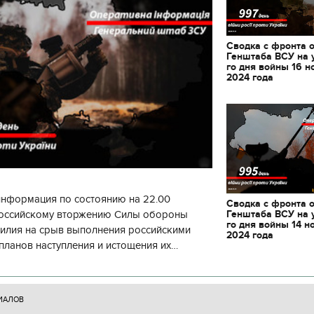
Сводка с фронта 
Генштаба ВСУ на 
го дня войны 16 н
2024 года
информация по состоянию на 22.00
Сводка с фронта 
Генштаба ВСУ на 
 российскому вторжению Силы обороны
го дня войны 14 н
силия на срыв выполнения российскими
2024 года
планов наступления и истощения их
циала. С начала суток произошло 130
11.10.2017 | 16:22
ИАЛОВ
Времена Руси: как вы