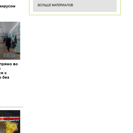
БОЛЬШЕ МАТЕРИАЛОВ
вирусом
 прямо во
я
ся к
ю без