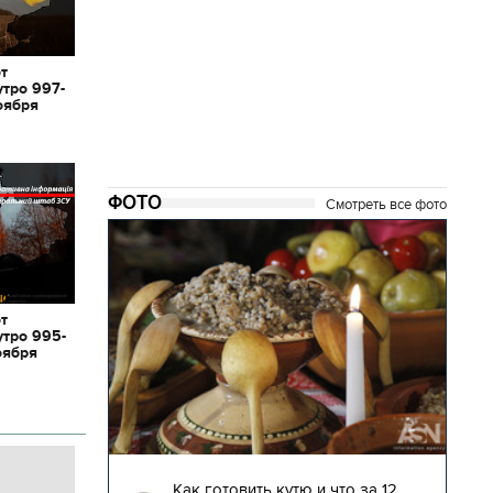
от
утро 997-
оября
ФОТО
Смотреть все фото
от
утро 995-
оября
04.01.2018 | 17:16
глядят
Как готовить кутю и что за 12