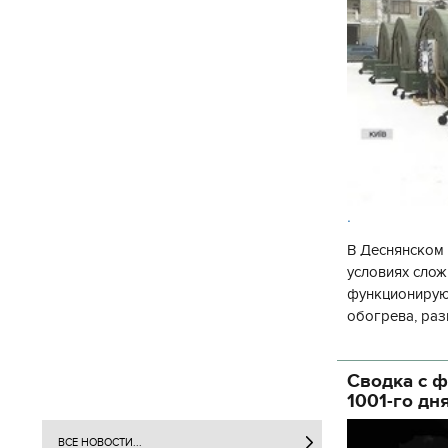
.
В Деснянском 
условиях слож
функционируют
обогрева, раз
глава Деснянс
государственн
Сводка с ф
1001-го дн
ВСЕ НОВОСТИ...