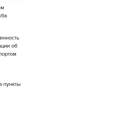
ым
жба
ренность
ации об
портом
а пункты