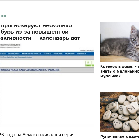
декорации к фильму
"Сторожевая застава
НОЕ
 прогнозируют несколько
 бурь из-за повышенной
активности — календарь дат
Котенок в доме: ч
знать о маленьки
мурлыках
6 года на Землю ожидается серия
Руническая медит