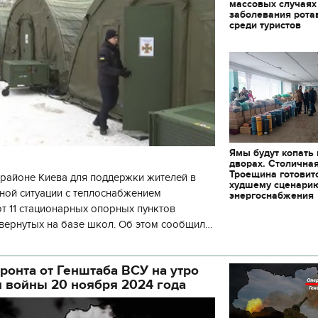
массовых случаях
заболевания рота
среди туристов
Ямы будут копать
дворах. Столична
Троещина готовит
районе Киева для поддержки жителей в
худшему сценари
ной ситуации с теплоснабжением
энергоснабжения
 11 стационарных опорных пунктов
вернутых на базе школ. Об этом сообщил
кой районной в городе Киеве
ой а
ронта от Генштаба ВСУ на утро
я войны 20 ноября 2024 года