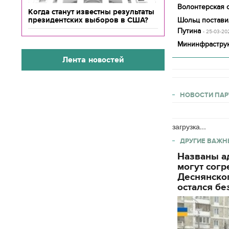
Волонтерская о
Когда станут известны результаты
президентских выборов в США?
Шольц постави
Путина
- 25-03-20
Мининфраструк
Лента новостей
НОВОСТИ ПАР
загрузка...
ДРУГИЕ ВАЖН
Названы ад
могут согр
Деснянског
остался бе