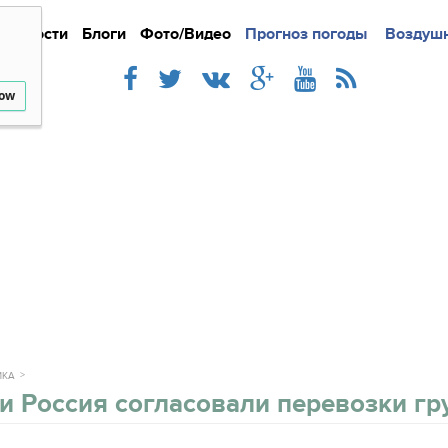
Новости
Блоги
Фото/Видео
Подробно
Прогноз погоды
Новости
Интерв
Воздушн
low
ИКА
и Россия согласовали перевозки гр