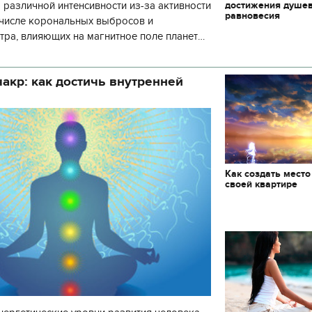
достижения душе
 различной интенсивности из-за активности
равновесия
 числе корональных выбросов и
тра, влияющих на магнитное поле планеты.
нозу космической погоды, геомагнитная
акр: как достичь внутренней
Как создать место
своей квартире