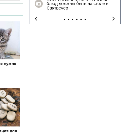
блюд должны быть на столе в
"
Святвечер
то нужно
х
ация для