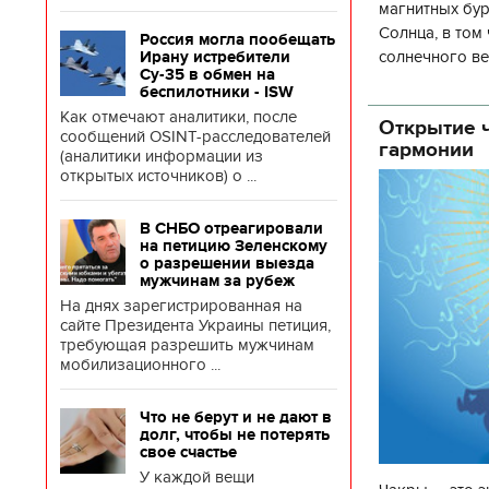
магнитных бур
Солнца, в том
Россия могла пообещать
солнечного ве
Ирану истребители
Су-35 в обмен на
Согласно прог
беспилотники - ISW
об
Как отмечают аналитики, после
Открытие ч
сообщений OSINT-расследователей
гармонии
(аналитики информации из
открытых источников) о ...
В СНБО отреагировали
на петицию Зеленскому
о разрешении выезда
мужчинам за рубеж
На днях зарегистрированная на
сайте Президента Украины петиция,
требующая разрешить мужчинам
мобилизационного ...
Что не берут и не дают в
долг, чтобы не потерять
свое счастье
У каждой вещи