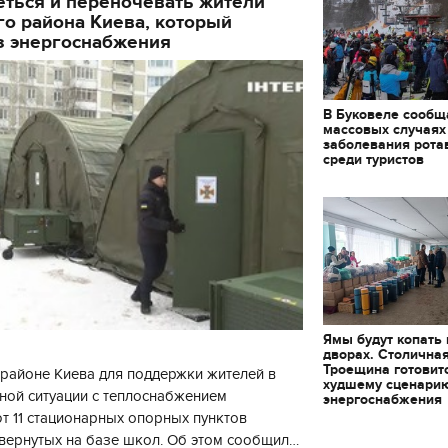
еться и переночевать жители
декорации к фильму
о района Киева, который
"Сторожевая застава
з энергоснабжения
В Буковеле сообщ
массовых случаях
заболевания рота
среди туристов
Ямы будут копать
дворах. Столична
Троещина готовит
районе Киева для поддержки жителей в
худшему сценари
ной ситуации с теплоснабжением
энергоснабжения
 11 стационарных опорных пунктов
вернутых на базе школ. Об этом сообщил