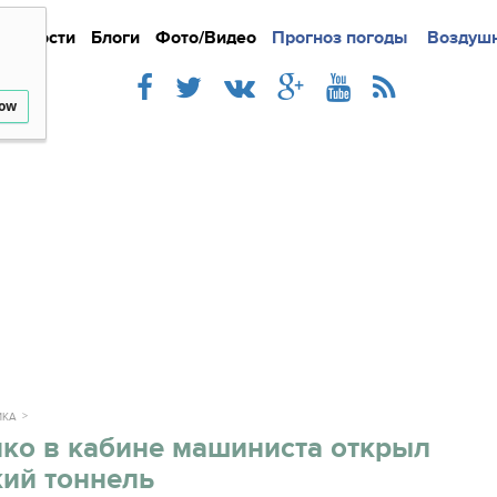
Новости
Блоги
Фото/Видео
Подробно
Прогноз погоды
Новости
Интерв
Воздушн
low
ИКА
ко в кабине машиниста открыл
кий тоннель