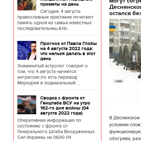
могут согр
приметы на день
Деснянског
Сегодня, 4 августа
остался бе
православные христиане почитают
память одной из самых известных
последовательниц &nb...
Прогноз от Павла Глобы
на 4 августа 2022 года:
что нельзя делать в этот
день
Знаменитый астролог говорит о
том, что 4 августа начнется
ингрессия (то есть переход)
Меркурия в зодиакальный ...
Сводка с фронта от
Генштаба ВСУ на утро
.
162-го дня войны (04
августа 2022 года)
В Деснянском 
Оперативная информация по
условиях слож
состоянию с фронта от
функционируют
Генерального Штаба Вооруженных
Сил Украины на 0600 04
обогрева, раз