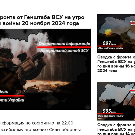
кой районной в городе Киеве
ой а
ронта от Генштаба ВСУ на утро
я войны 20 ноября 2024 года
Сводка с фронта 
Генштаба ВСУ на 
го дня войны 16 н
2024 года
информация по состоянию на 22.00
Сводка с фронта 
Генштаба ВСУ на 
 российскому вторжению Силы обороны
го дня войны 14 н