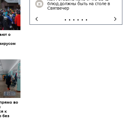
блюд должны быть на столе в
"
Святвечер
ают о
вирусом
 прямо во
я
ся к
ю без