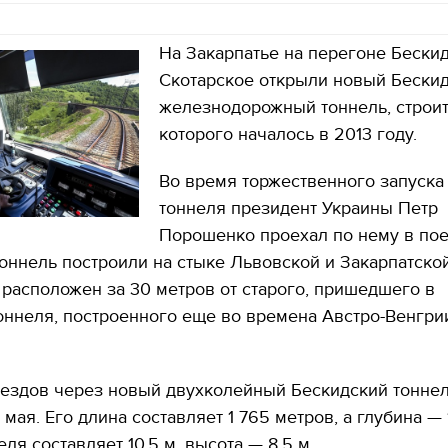
На Закарпатье на перегоне Бескид
Скотарское открыли новый Бески
железнодорожный тоннель, строи
которого началось в 2013 году.
Во время торжественного запуска
тоннеля президент Украины Петр
Порошенко проехал по нему в пое
оннель построили на стыке Львовской и Закарпатско
 расположен за 30 метров от старого, пришедшего в
оннеля, построенного еще во времена Австро-Венгрии
ездов через новый двухколейный Бескидский тонне
 мая. Его длина составляет 1 765 метров, а глубина — 
ля составляет 10,5 м, высота — 8,5 м.