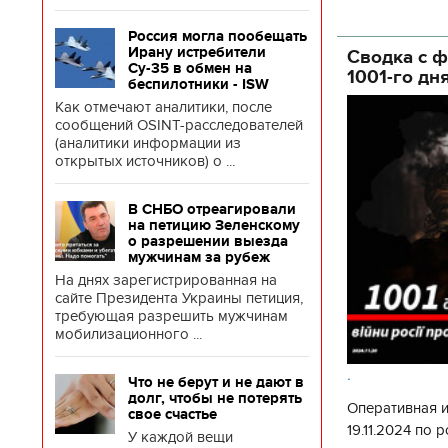
глава Деснянс
государственн
Россия могла пообещать
Ирану истребители
Сводка с ф
Су-35 в обмен на
1001-го дн
беспилотники - ISW
Как отмечают аналитики, после
сообщений OSINT-расследователей
(аналитики информации из
открытых источников) о ...
В СНБО отреагировали
на петицию Зеленскому
о разрешении выезда
мужчинам за рубеж
На днях зарегистрированная на
сайте Президента Украины петиция,
требующая разрешить мужчинам
мобилизационного ...
.
Что не берут и не дают в
долг, чтобы не потерять
Оперативная 
свое счастье
19.11.2024 по
У каждой вещи