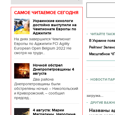
САМОЕ ЧИТАЕМОЕ СЕГОДНЯ
Украинские кинологи
достойно выступили на
Чемпионате Европы по
Аджилити
ЧИТАЙТЕ ТАКЖ
На днях завершился Чемпионат
В Украине появ
Европы по Аджилити FCI Agility
Рейтинг Зелен
European Open Belgium 2022 Не
смотря на трудн...
Масштабное ЧП
Ночной обстрел
Днепропетровщины 4
августа
Два района
НОВОСТИ ПАР
Днепропетровщины были
обстреляны ночью – Никопольский
и Криворожский, – сообщил
загрузка...
председ...
ДРУГИЕ ВАЖН
Названы ад
4 августа: Марии
Магдалины. Народные