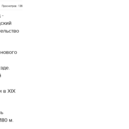
Просмотров: 136
 -
дский
тельство
 нового
зде.
й
 в ХІХ
ль
180 м.