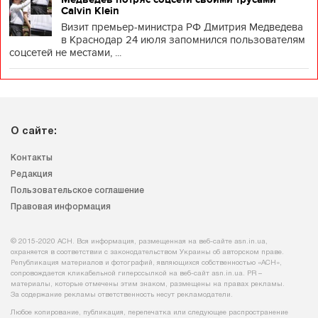
Calvin Klein
Визит премьер-министра РФ Дмитрия Медведева
в Краснодар 24 июля запомнился пользователям
соцсетей не местами, ...
О сайте:
Контакты
Редакция
Пользовательское соглашение
Правовая информация
© 2015-2020 АСН. Вся информация, размещенная на веб-сайте asn.in.ua,
охраняется в соответствии с законодательством Украины об авторском праве.
Републикация материалов и фотографий, являющихся собственностью «АСН»,
сопровождается кликабельной гиперссылкой на веб-сайт asn.іn.ua. PR –
материалы, которые отмечены этим знаком, размещены на правах рекламы.
За содержание рекламы ответственность несут рекламодатели.
Любое копирование, публикация, перепечатка или следующее распространение