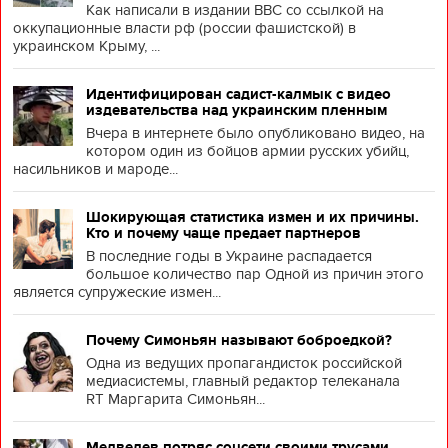
Как написали в издании BBC со ссылкой на
оккупационные власти рф (россии фашистской) в
украинском Крыму, ...
Идентифицирован садист-калмык с видео
издевательства над украинским пленным
Вчера в интернете было опубликовано видео, на
котором один из бойцов армии русских убийц,
насильников и мароде...
Шокирующая статистика измен и их причины.
Кто и почему чаще предает партнеров
В последние годы в Украине распадается
большое количество пар Одной из причин этого
является супружеские измен...
Почему Симоньян называют боброедкой?
Одна из ведущих пропагандисток российской
медиасистемы, главный редактор телеканала
RT Маргарита Симоньян...
Медведев потряс соцсети своими трусами