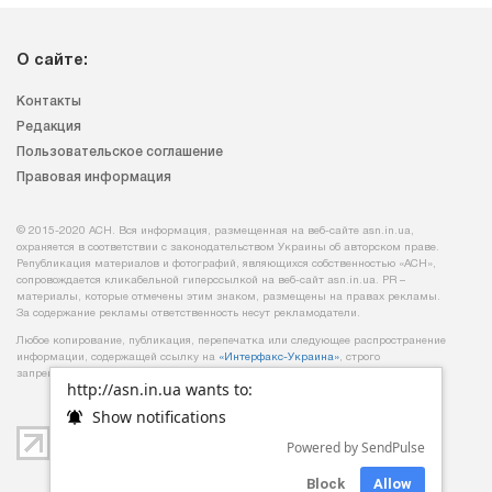
О сайте:
Контакты
Редакция
Пользовательское соглашение
Правовая информация
© 2015-2020 АСН. Вся информация, размещенная на веб-сайте asn.in.ua,
охраняется в соответствии с законодательством Украины об авторском праве.
Републикация материалов и фотографий, являющихся собственностью «АСН»,
сопровождается кликабельной гиперссылкой на веб-сайт asn.іn.ua. PR –
материалы, которые отмечены этим знаком, размещены на правах рекламы.
За содержание рекламы ответственность несут рекламодатели.
Любое копирование, публикация, перепечатка или следующее распространение
информации, содержащей ссылку на
«Интерфакс-Украина»
, строго
запрещается.
http://asn.in.ua wants to:
Show notifications
Powered by SendPulse
Block
Allow