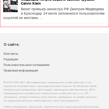
Calvin Klein
Визит премьер-министра РФ Дмитрия Медведева
в Краснодар 24 июля запомнился пользователям
соцсетей не местами, ...
О сайте:
Контакты
Редакция
Пользовательское соглашение
Правовая информация
© 2015-2020 АСН. Вся информация, размещенная на веб-сайте asn.in.ua,
охраняется в соответствии с законодательством Украины об авторском праве.
Републикация материалов и фотографий, являющихся собственностью «АСН»,
сопровождается кликабельной гиперссылкой на веб-сайт asn.іn.ua. PR –
материалы, которые отмечены этим знаком, размещены на правах рекламы.
За содержание рекламы ответственность несут рекламодатели.
Любое копирование, публикация, перепечатка или следующее распространение