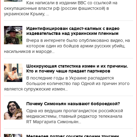
Как написали в издании BBC со ссылкой на
оккупационные власти рф (россии фашистской) в
украинском Крыму, ...
Идентифицирован садист-калмык с видео
издевательства над украинским пленным
Вчера в интернете было опубликовано видео, на
котором один из бойцов армии русских убийц,
насильников и мароде...
Шокирующая статистика измен и их причины.
Кто и почему чаще предает партнеров
В последние годы в Украине распадается
большое количество пар Одной из причин этого
является супружеские измен...
Почему Симоньян называют боброедкой?
Одна из ведущих пропагандисток российской
медиасистемы, главный редактор телеканала
RT Маргарита Симоньян...
Медведев потряс соцсети своими трусами