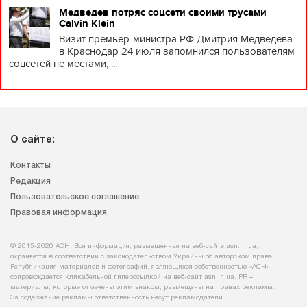
Медведев потряс соцсети своими трусами
Calvin Klein
Визит премьер-министра РФ Дмитрия Медведева
в Краснодар 24 июля запомнился пользователям
соцсетей не местами, ...
О сайте:
Контакты
Редакция
Пользовательское соглашение
Правовая информация
© 2015-2020 АСН. Вся информация, размещенная на веб-сайте asn.in.ua,
охраняется в соответствии с законодательством Украины об авторском праве.
Републикация материалов и фотографий, являющихся собственностью «АСН»,
сопровождается кликабельной гиперссылкой на веб-сайт asn.іn.ua. PR –
материалы, которые отмечены этим знаком, размещены на правах рекламы.
За содержание рекламы ответственность несут рекламодатели.