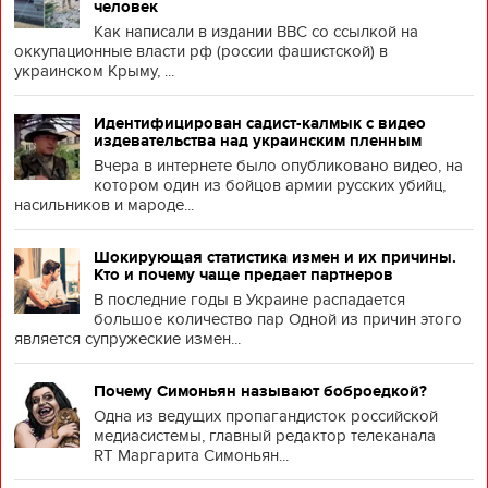
человек
Как написали в издании BBC со ссылкой на
оккупационные власти рф (россии фашистской) в
украинском Крыму, ...
Идентифицирован садист-калмык с видео
издевательства над украинским пленным
Вчера в интернете было опубликовано видео, на
котором один из бойцов армии русских убийц,
насильников и мароде...
Шокирующая статистика измен и их причины.
Кто и почему чаще предает партнеров
В последние годы в Украине распадается
большое количество пар Одной из причин этого
является супружеские измен...
Почему Симоньян называют боброедкой?
Одна из ведущих пропагандисток российской
медиасистемы, главный редактор телеканала
RT Маргарита Симоньян...